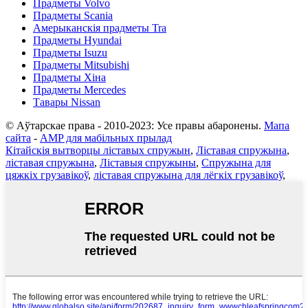
Прадметы Volvo
Прадметы Scania
Амерыканскія прадметы Tra
Прадметы Hyundai
Прадметы Isuzu
Прадметы Mitsubishi
Прадметы Хіна
Прадметы Mercedes
Тавары Nissan
© Аўтарскае права - 2010-2023: Усе правы абаронены.
Мапа
сайта
-
AMP для мабільных прылад
Кітайскія вытворцы ліставых спружын
,
Ліставая спружына
,
ліставая спружына
,
Ліставыя спружыны
,
Спружына для
цяжкіх грузавікоў
,
ліставая спружына для лёгкіх грузавікоў
,