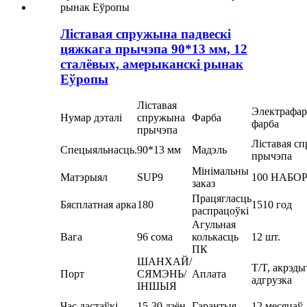
Ліставая спружына падвескі
цяжкага прычэпа 90*13 мм, 12
сталёвых, амерыканскі рынак
Еўропы
Ліставая
Электрафар
Нумар дэталі
спружына
Фарба
фарба
прычэпа
Ліставая с
Спецыяльнасць.
90*13 мм
Мадэль
прычэпа
Мінімальны
Матэрыял
SUP9
100 НАБО
заказ
Працягласць
Бясплатная арка
180
1510 год
распрацоўкі
Агульная
Вага
96 сома
колькасць
12 шт.
ПК
ШАНХАЙ/
T/T, акрэды
Порт
СЯМЭНЬ/
Аплата
адгрузка
ІНШЫЯ
Час дастаўкі
15-30 дзён
Гарантыя
12 месяцаў