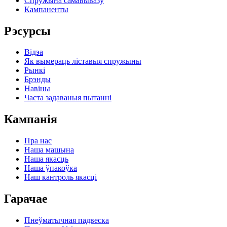
Спружына самавывазу
Кампаненты
Рэсурсы
Відэа
Як вымераць ліставыя спружыны
Рынкі
Брэнды
Навіны
Часта задаваныя пытанні
Кампанія
Пра нас
Наша машына
Наша якасць
Наша ўпакоўка
Наш кантроль якасці
Гарачае
Пнеўматычная падвеска