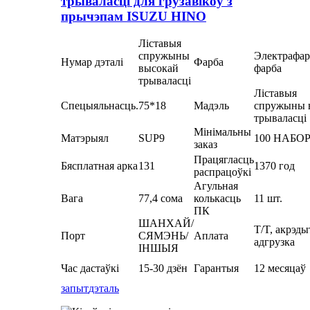
трываласці для грузавікоў з
прычэпам ISUZU HINO
Ліставыя
спружыны
Электрафар
Нумар дэталі
Фарба
высокай
фарба
трываласці
Ліставыя
Спецыяльнасць.
75*18
Мадэль
спружыны 
трываласці
Мінімальны
Матэрыял
SUP9
100 НАБО
заказ
Працягласць
Бясплатная арка
131
1370 год
распрацоўкі
Агульная
Вага
77,4 сома
колькасць
11 шт.
ПК
ШАНХАЙ/
T/T, акрэды
Порт
СЯМЭНЬ/
Аплата
адгрузка
ІНШЫЯ
Час дастаўкі
15-30 дзён
Гарантыя
12 месяцаў
запыт
дэталь