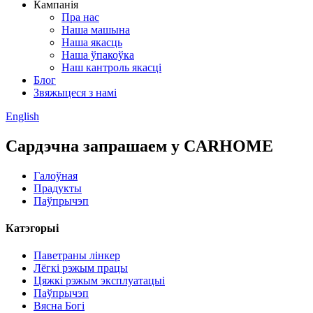
Кампанія
Пра нас
Наша машына
Наша якасць
Наша ўпакоўка
Наш кантроль якасці
Блог
Звяжыцеся з намі
English
Сардэчна запрашаем у CARHOME
Галоўная
Прадукты
Паўпрычэп
Катэгорыі
Паветраны лінкер
Лёгкі рэжым працы
Цяжкі рэжым эксплуатацыі
Паўпрычэп
Вясна Богі