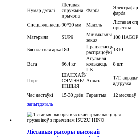
Ліставая
Электрафар
Нумар дэталі
спружына
Фарба
фарба
прычэпа
Ліставая с
Спецыяльнасць.
90*20 мм
Мадэль
прычэпа
Мінімальны
Матэрыял
SUP9
100 НАБО
заказ
Працягласць
Бясплатная арка
180
1310
распрацоўкі
Агульная
Вага
66,4 кг
колькасць
8 шт.
ПК
ШАНХАЙ/
T/T, акрэды
Порт
СЯМЭНЬ/
Аплата
адгрузка
ІНШЫЯ
Час дастаўкі
15-30 дзён
Гарантыя
12 месяцаў
запыт
дэталь
Ліставыя рысоры высокай