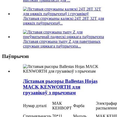
высокай трываласці для ...
Ліставыя спружыны каляскі 24T 28T 32T для
цяжкіх паўпрычэпаў...
Ліставая спружына тыпу Z для паветраных
спружын цяжкага паўпрычэпа...
Паўпрычэп
Ліставыя рысоры Ballestas Hojas
MACK KENWORTH для
грузавікоў з прычэпам
МАК
Электрафар
Нумар дэталі
Фарба
КЕНВОРТ
распыленн
Спецыяльнасць.
70*11
Мадэль
МАК КЕН