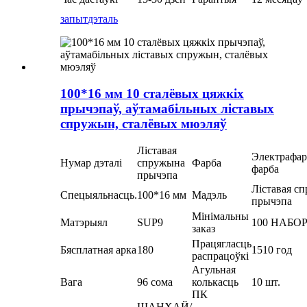
запыт
дэталь
100*16 мм 10 сталёвых цяжкіх
прычэпаў, аўтамабільных ліставых
спружын, сталёвых мюэляў
Ліставая
Электрафар
Нумар дэталі
спружына
Фарба
фарба
прычэпа
Ліставая с
Спецыяльнасць.
100*16 мм
Мадэль
прычэпа
Мінімальны
Матэрыял
SUP9
100 НАБО
заказ
Працягласць
Бясплатная арка
180
1510 год
распрацоўкі
Агульная
Вага
96 сома
колькасць
10 шт.
ПК
ШАНХАЙ/