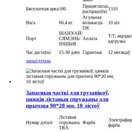
Працягласць
Бясплатная арка
180
1310
распрацоўкі
Агульная
Вага
66,4 кг
колькасць
10 шт.
ПК
ШАНХАЙ/
T/T, акрэды
Порт
СЯМЭНЬ/
Аплата
адгрузка
ІНШЫЯ
Час дастаўкі
15-30 дзён
Гарантыя
12 месяцаў
запыт
дэталь
Запасныя часткі для грузавікоў,
цяжкія ліставыя спружыны для
прычэпа 90*20 мм, 10 лістоў
Ліставая
Электрафар
Нумар дэталі
спружына
Фарба
фарба
TRA