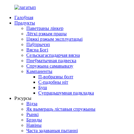
Галоўная
Прадукты
Паветраны лінкер
Лёгкі рэжым працы
Цяжкі рэжым эксплуатацыі
Паўпрычэп
Вясна Богі
Сельскагаспадарчая вясна
Пнеўматычная падвеска
Спружына самавывазу
Кампаненты
П-вобразны болт
С-падобны ніт
Буш
Супрацьшумная падкладка
Рэсурсы
Відэа
Як вымераць ліставыя спружыны
Рынкі
Брэнды
Навіны
Часта задаваныя пытанні