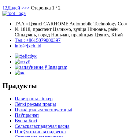
1
2
Далей >
>>
Старонка 1 / 2
ТАА «Цзянсі CARHOME Automobile Technology Co.»
№ 1818, праспект Цзяньмо, вуліца Нінюань, раён
Сіньцзянь, горад Наньчан, правінцыя Цзянсу, Кітай
Тэл.: +8615079000397
info@jxch.ltd
Прадукты
Паветраны лінкер
Лёгкі рэжым працы
Цяжкі рэжым эксплуатацыі
Паўпрычэп
Вясна Богі
Сельскагаспадарчая вясна
Пнеўматычная падвеска