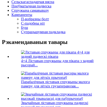
Сельскагаспадарчая вясна
Пнеўматычная падвеска
Спружына самавывазу
Кампаненты
П-вобразны болт
С-падобны ніт
Буш
Супрацьшумная падкладка
Рэкамендаваныя тавары
4×4 Ліставыя спружыны для пікапа з задняй
рысорай...
Парабалічныя ліставыя спружыны малога
памеру для лёгкіх грузаперавозак...
Звычайныя ліставыя спружыны падвескі