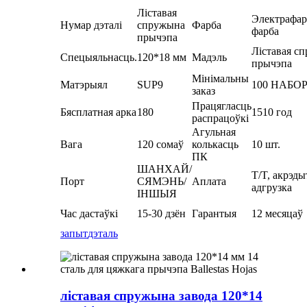
Ліставая
Электрафар
Нумар дэталі
спружына
Фарба
фарба
прычэпа
Ліставая с
Спецыяльнасць.
120*18 мм
Мадэль
прычэпа
Мінімальны
Матэрыял
SUP9
100 НАБО
заказ
Працягласць
Бясплатная арка
180
1510 год
распрацоўкі
Агульная
Вага
120 сомаў
колькасць
10 шт.
ПК
ШАНХАЙ/
T/T, акрэды
Порт
СЯМЭНЬ/
Аплата
адгрузка
ІНШЫЯ
Час дастаўкі
15-30 дзён
Гарантыя
12 месяцаў
запыт
дэталь
ліставая спружына завода 120*14