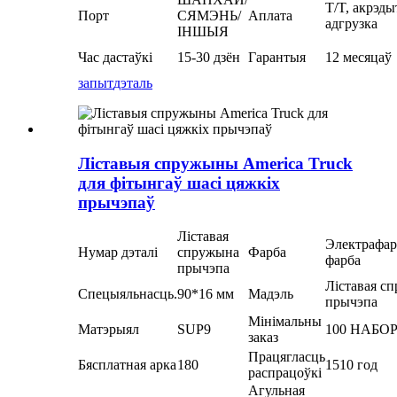
T/T, акрэды
Порт
СЯМЭНЬ/
Аплата
адгрузка
ІНШЫЯ
Час дастаўкі
15-30 дзён
Гарантыя
12 месяцаў
запыт
дэталь
Ліставыя спружыны America Truck
для фітынгаў шасі цяжкіх
прычэпаў
Ліставая
Электрафар
Нумар дэталі
спружына
Фарба
фарба
прычэпа
Ліставая с
Спецыяльнасць.
90*16 мм
Мадэль
прычэпа
Мінімальны
Матэрыял
SUP9
100 НАБО
заказ
Працягласць
Бясплатная арка
180
1510 год
распрацоўкі
Агульная