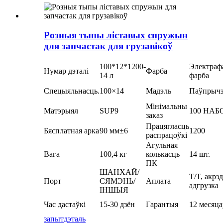
Розныя тыпы ліставых спружын
для запчастак для грузавікоў
100*12*1200-
Электраф
Нумар дэталі
Фарба
14 л
фарба
Спецыяльнасць.
100×14
Мадэль
Паўпрыч
Мінімальны
Матэрыял
SUP9
100 НАБ
заказ
Працягласць
Бясплатная арка
90 мм±6
1200
распрацоўкі
Агульная
Вага
100,4 кг
колькасць
14 шт.
ПК
ШАНХАЙ/
T/T, акрэ
Порт
СЯМЭНЬ/
Аплата
адгрузка
ІНШЫЯ
Час дастаўкі
15-30 дзён
Гарантыя
12 месяца
запыт
дэталь