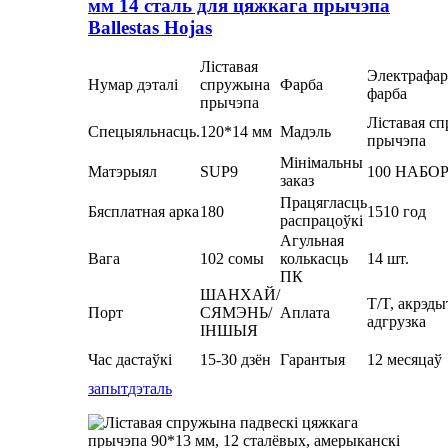
мм 14 сталь для цяжкага прычэпа
Ballestas Hojas
Ліставая
Электрафар
Нумар дэталі
спружына
Фарба
фарба
прычэпа
Ліставая с
Спецыяльнасць.
120*14 мм
Мадэль
прычэпа
Мінімальны
Матэрыял
SUP9
100 НАБО
заказ
Працягласць
Бясплатная арка
180
1510 год
распрацоўкі
Агульная
Вага
102 сомы
колькасць
14 шт.
ПК
ШАНХАЙ/
T/T, акрэды
Порт
СЯМЭНЬ/
Аплата
адгрузка
ІНШЫЯ
Час дастаўкі
15-30 дзён
Гарантыя
12 месяцаў
запыт
дэталь