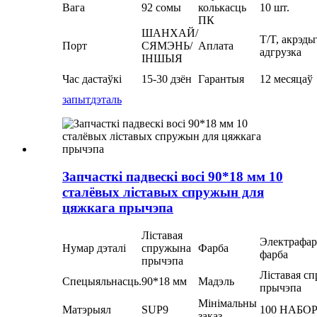
Вага
92 сомы
колькасць
10 шт.
ПК
ШАНХАЙ/
T/T, акрэды
Порт
СЯМЭНЬ/
Аплата
адгрузка
ІНШЫЯ
Час дастаўкі
15-30 дзён
Гарантыя
12 месяцаў
запыт
дэталь
Запчасткі падвескі восі 90*18 мм 10
сталёвых ліставых спружын для
цяжкага прычэпа
Ліставая
Электрафар
Нумар дэталі
спружына
Фарба
фарба
прычэпа
Ліставая с
Спецыяльнасць.
90*18 мм
Мадэль
прычэпа
Мінімальны
Матэрыял
SUP9
100 НАБО
заказ