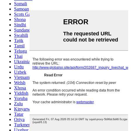
Somali
Samoan
Scots Gaelic
Shona
Sindhi
Sundanese
Swahili
Tajik
Tamil
Telugu
Thai
Ukrainian
Urdu
Uzbek
Vietnamese
Welsh
Xhosa
Yiddish
Yoruba
Zulu
Kinyarwanda
Tatar
Oriya
Turkmen
Uyghur