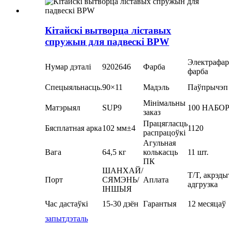
Кітайскі вытворца ліставых
спружын для падвескі BPW
Электрафар
Нумар дэталі
9202646
Фарба
фарба
Спецыяльнасць.
90×11
Мадэль
Паўпрычэп
Мінімальны
Матэрыял
SUP9
100 НАБО
заказ
Працягласць
Бясплатная арка
102 мм±4
1120
распрацоўкі
Агульная
Вага
64,5 кг
колькасць
11 шт.
ПК
ШАНХАЙ/
T/T, акрэды
Порт
СЯМЭНЬ/
Аплата
адгрузка
ІНШЫЯ
Час дастаўкі
15-30 дзён
Гарантыя
12 месяцаў
запыт
дэталь