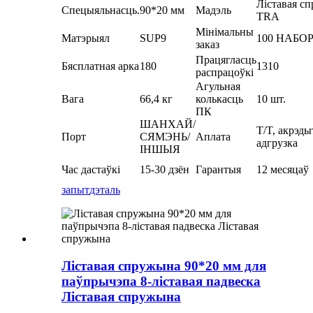
Ліставая с
Спецыяльнасць.
90*20 мм
Мадэль
TRA
Мінімальны
Матэрыял
SUP9
100 НАБО
заказ
Працягласць
Бясплатная арка
180
1310
распрацоўкі
Агульная
Вага
66,4 кг
колькасць
10 шт.
ПК
ШАНХАЙ/
T/T, акрэды
Порт
СЯМЭНЬ/
Аплата
адгрузка
ІНШЫЯ
Час дастаўкі
15-30 дзён
Гарантыя
12 месяцаў
запыт
дэталь
Ліставая спружына 90*20 мм для
паўпрычэпа 8-ліставая падвеска
Ліставая спружына