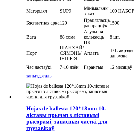
Мінімальны
Матэрыял
SUP9
100 НАБО
заказ
Працягласць
Бясплатная арка
120
1500
распрацоўкі
Агульная
Вага
88 сома
колькасць
8 шт.
ПК
ШАНХАЙ/
T/T, акрэды
Порт
СЯМЭНЬ/
Аплата
адгрузка
ІНШЫЯ
Час дастаўкі
7-10 дзён
Гарантыя
12 месяцаў
запыт
дэталь
Hojas de ballesta 120*18mm 10-
ліставы прычэп з ліставымі
рысорамі, запасныя часткі для
грузавікоў