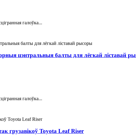
цігранная галоўка...
орныя цэнтральныя балты для лёгкай ліставай р
цігранная галоўка...
к грузавікоў Toyota Leaf Riser