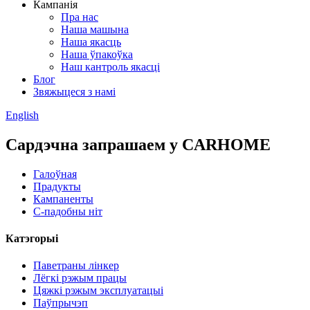
Кампанія
Пра нас
Наша машына
Наша якасць
Наша ўпакоўка
Наш кантроль якасці
Блог
Звяжыцеся з намі
English
Сардэчна запрашаем у CARHOME
Галоўная
Прадукты
Кампаненты
С-падобны ніт
Катэгорыі
Паветраны лінкер
Лёгкі рэжым працы
Цяжкі рэжым эксплуатацыі
Паўпрычэп