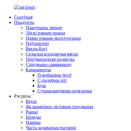
Галоўная
Прадукты
Паветраны лінкер
Лёгкі рэжым працы
Цяжкі рэжым эксплуатацыі
Паўпрычэп
Вясна Богі
Сельскагаспадарчая вясна
Пнеўматычная падвеска
Спружына самавывазу
Кампаненты
П-вобразны болт
С-падобны ніт
Буш
Супрацьшумная падкладка
Рэсурсы
Відэа
Як вымераць ліставыя спружыны
Рынкі
Брэнды
Навіны
Часта задаваныя пытанні