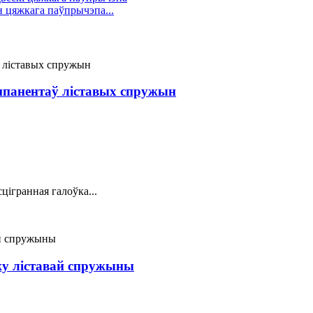
 цяжкага паўпрычэпа...
панентаў ліставых спружын
цігранная галоўка...
жу ліставай спружыны