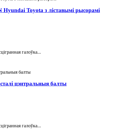
Hyundai Toyota з ліставымі рысорамі
цігранная галоўка...
 сталі цэнтральныя балты
цігранная галоўка...