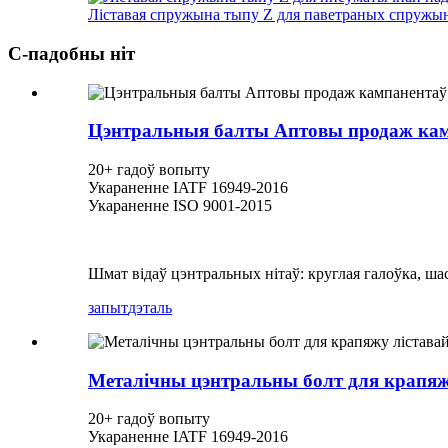
Ліставая спружына тыпу Z для паветраных спружын
С-падобны ніт
Цэнтральныя балты Аптовы продаж кам
20+ гадоў вопыту
Укараненне IATF 16949-2016
Укараненне ISO 9001-2015
Шмат відаў цэнтральных нітаў: круглая галоўка, шас
запыт
дэталь
Металічны цэнтральны болт для крапя
20+ гадоў вопыту
Укараненне IATF 16949-2016