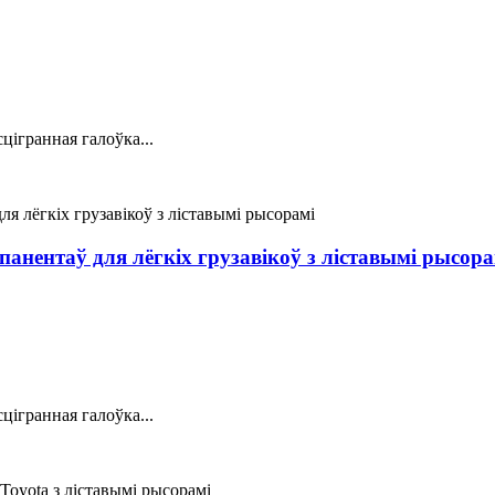
цігранная галоўка...
нентаў для лёгкіх грузавікоў з ліставымі рысора
цігранная галоўка...