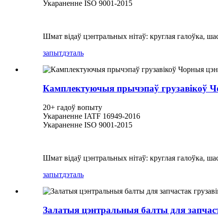
Укараненне ISO 9001-2015
Шмат відаў цэнтральных нітаў: круглая галоўка, шас
запыт
дэталь
Камплектуючыя прычэпаў грузавікоў Ч
20+ гадоў вопыту
Укараненне IATF 16949-2016
Укараненне ISO 9001-2015
Шмат відаў цэнтральных нітаў: круглая галоўка, шас
запыт
дэталь
Залатыя цэнтральныя балты для запчаста