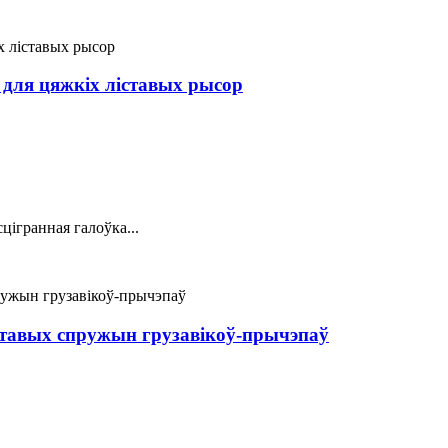
для цяжкіх ліставых рысор
цігранная галоўка...
ставых спружын грузавікоў-прычэпаў