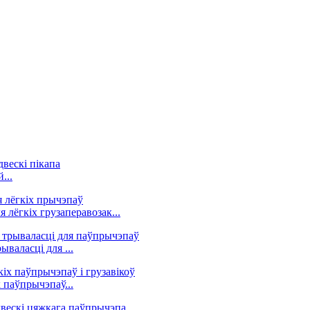
...
лёгкіх грузаперавозак...
валасці для ...
 паўпрычэпаў...