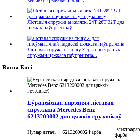
высокай трываласці для ...
Ліставыя спружыны каляскі 24T 28T 32T для
цяжкіх паўпрычэпаў...
Ліставая спружына тыпу Z для паветраных
спружын цяжкага паўпрычэпа...
Вясна Богі
Еўрапейская пярэдняя ліставая
спружына Mercedes Benz
6213200002 для цяжкіх грузавікоў
Электрафар
Нумар дэталі
6213200002
Фарба
фарба