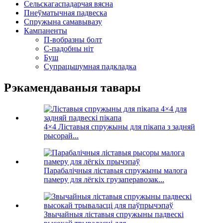
Сельскагаспадарчая вясна
Пнеўматычная падвеска
Спружына самавывазу
Кампаненты
П-вобразны болт
С-падобны ніт
Буш
Супрацьшумная падкладка
Рэкамендаваныя тавары
4×4 Ліставыя спружыны для пікапа з задняй
рысорай...
Парабалічныя ліставыя спружыны малога
памеру для лёгкіх грузаперавозак...
Звычайныя ліставыя спружыны падвескі