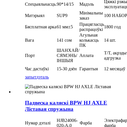
Цяжкі рэж
Спецыяльнасць.
90*14/15
Мадэль
эксплуатац
Мінімальны
Матэрыял
SUP9
100 НАБО
заказ
Працягласць
Бясплатная арка
61 мм±5
1800 год
распрацоўкі
Агульная
Вага
141 сом
колькасць
14 шт.
ПК
ШАНХАЙ/
T/T, акрэды
Порт
СЯМЭНЬ/
Аплата
адгрузка
ІНШЫЯ
Час дастаўкі
15-30 дзён
Гарантыя
12 месяцаў
запыт
дэталь
Падвеска каляскі BPW HJ AXLE
Ліставая спружына
HJB24006-
Электрафа
Нумар дэталі
Фарба
020-A.0
фарба