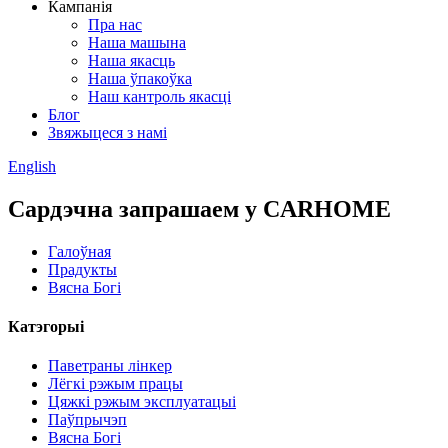
Кампанія
Пра нас
Наша машына
Наша якасць
Наша ўпакоўка
Наш кантроль якасці
Блог
Звяжыцеся з намі
English
Сардэчна запрашаем у CARHOME
Галоўная
Прадукты
Вясна Богі
Катэгорыі
Паветраны лінкер
Лёгкі рэжым працы
Цяжкі рэжым эксплуатацыі
Паўпрычэп
Вясна Богі