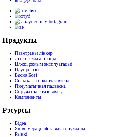
info@jxch.ltd
Прадукты
Паветраны лінкер
Лёгкі рэжым працы
Цяжкі рэжым эксплуатацыі
Паўпрычэп
Вясна Богі
Сельскагаспадарчая вясна
Пнеўматычная падвеска
Спружына самавывазу
Кампаненты
Рэсурсы
Відэа
Як вымераць ліставыя спружыны
Рынкі