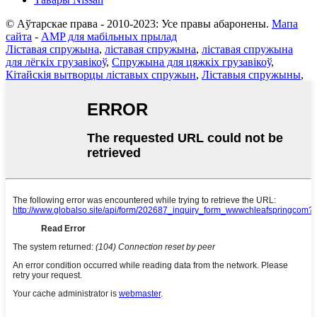
© Аўтарскае права - 2010-2023: Усе правы абаронены.
Мапа
сайта
-
AMP для мабільных прылад
Ліставая спружына
,
ліставая спружына
,
ліставая спружына
для лёгкіх грузавікоў
,
Спружына для цяжкіх грузавікоў
,
Кітайскія вытворцы ліставых спружын
,
Ліставыя спружыны
,