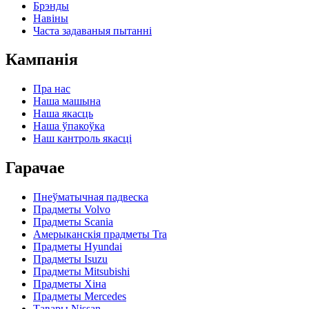
Брэнды
Навіны
Часта задаваныя пытанні
Кампанія
Пра нас
Наша машына
Наша якасць
Наша ўпакоўка
Наш кантроль якасці
Гарачае
Пнеўматычная падвеска
Прадметы Volvo
Прадметы Scania
Амерыканскія прадметы Tra
Прадметы Hyundai
Прадметы Isuzu
Прадметы Mitsubishi
Прадметы Хіна
Прадметы Mercedes
Тавары Nissan