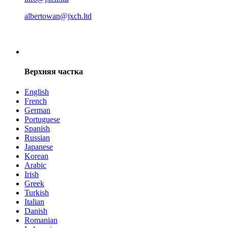
albertowan@jxch.ltd
Верхняя частка
English
French
German
Portuguese
Spanish
Russian
Japanese
Korean
Arabic
Irish
Greek
Turkish
Italian
Danish
Romanian