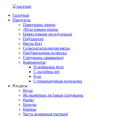
Галоўная
Прадукты
Паветраны лінкер
Лёгкі рэжым працы
Цяжкі рэжым эксплуатацыі
Паўпрычэп
Вясна Богі
Сельскагаспадарчая вясна
Пнеўматычная падвеска
Спружына самавывазу
Кампаненты
П-вобразны болт
С-падобны ніт
Буш
Супрацьшумная падкладка
Рэсурсы
Відэа
Як вымераць ліставыя спружыны
Рынкі
Брэнды
Навіны
Часта задаваныя пытанні