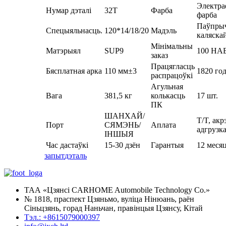
Электра
Нумар дэталі
32Т
Фарба
фарба
Паўпрыч
Спецыяльнасць.
120*14/18/20
Мадэль
каляска
Мінімальны
Матэрыял
SUP9
100 НА
заказ
Працягласць
Бясплатная арка
110 мм±3
1820 го
распрацоўкі
Агульная
Вага
381,5 кг
колькасць
17 шт.
ПК
ШАНХАЙ/
T/T, акр
Порт
СЯМЭНЬ/
Аплата
адгрузк
ІНШЫЯ
Час дастаўкі
15-30 дзён
Гарантыя
12 меся
запыт
дэталь
ТАА «Цзянсі CARHOME Automobile Technology Co.»
№ 1818, праспект Цзяньмо, вуліца Нінюань, раён
Сіньцзянь, горад Наньчан, правінцыя Цзянсу, Кітай
Тэл.: +8615079000397