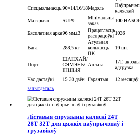
Паўпрычэп
Спецыяльнасць.
90×14/16/18
Мадэль
каляскай
Мінімальны
Матэрыял
SUP9
100 НАБО
заказ
Працягласць
Бясплатная арка
96 мм±3
1036
распрацоўкі
Агульная
Вага
288,5 кг
колькасць
19 шт.
ПК
ШАНХАЙ/
T/T, акрэды
Порт
СЯМЭНЬ/
Аплата
адгрузка
ІНШЫЯ
Час дастаўкі
15-30 дзён
Гарантыя
12 месяцаў
запыт
дэталь
Ліставыя спружыны каляскі 24T
28T 32T для цяжкіх паўпрычэпаў і
грузавікоў