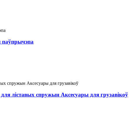
я паўпрычэпа
для ліставых спружын Аксесуары для грузавікоў