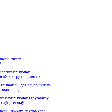
...
лёгкіх грузаперавозак...
валасці для ...
 паўпрычэпаў...