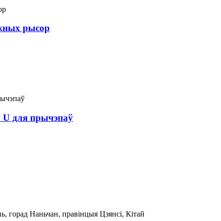
ежных рысор
 U для прычэпаў
ь, горад Наньчан, правінцыя Цзянсі, Кітай