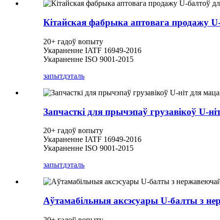
Кітайская фабрыка аптовага продажу U-
20+ гадоў вопыту
Укараненне IATF 16949-2016
Укараненне ISO 9001-2015
запыт
дэталь
Запчасткі для прычэпаў грузавікоў U-ні
20+ гадоў вопыту
Укараненне IATF 16949-2016
Укараненне ISO 9001-2015
запыт
дэталь
Аўтамабільныя аксэсуары U-балты з не
20+ гадоў вопыту