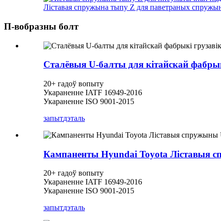
Ліставая спружына тыпу Z для паветраных спружын
П-вобразны болт
Сталёвыя U-балты для кітайскай фабрык
20+ гадоў вопыту
Укараненне IATF 16949-2016
Укараненне ISO 9001-2015
запыт
дэталь
Кампаненты Hyundai Toyota Ліставыя 
20+ гадоў вопыту
Укараненне IATF 16949-2016
Укараненне ISO 9001-2015
запыт
дэталь