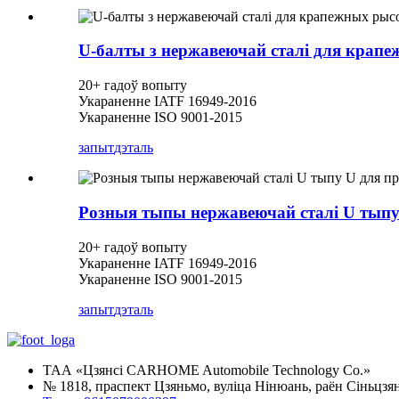
U-балты з нержавеючай сталі для крап
20+ гадоў вопыту
Укараненне IATF 16949-2016
Укараненне ISO 9001-2015
запыт
дэталь
Розныя тыпы нержавеючай сталі U тыпу
20+ гадоў вопыту
Укараненне IATF 16949-2016
Укараненне ISO 9001-2015
запыт
дэталь
ТАА «Цзянсі CARHOME Automobile Technology Co.»
№ 1818, праспект Цзяньмо, вуліца Нінюань, раён Сіньцзян