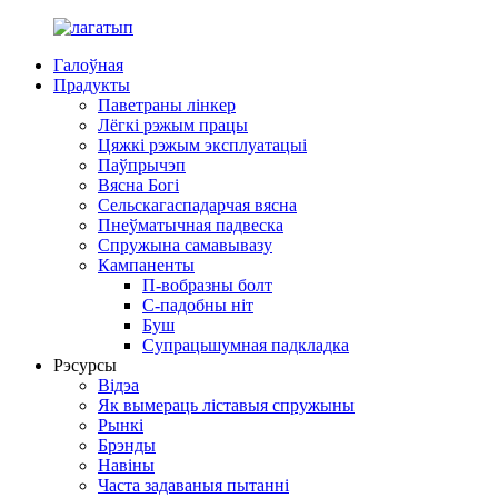
Галоўная
Прадукты
Паветраны лінкер
Лёгкі рэжым працы
Цяжкі рэжым эксплуатацыі
Паўпрычэп
Вясна Богі
Сельскагаспадарчая вясна
Пнеўматычная падвеска
Спружына самавывазу
Кампаненты
П-вобразны болт
С-падобны ніт
Буш
Супрацьшумная падкладка
Рэсурсы
Відэа
Як вымераць ліставыя спружыны
Рынкі
Брэнды
Навіны
Часта задаваныя пытанні