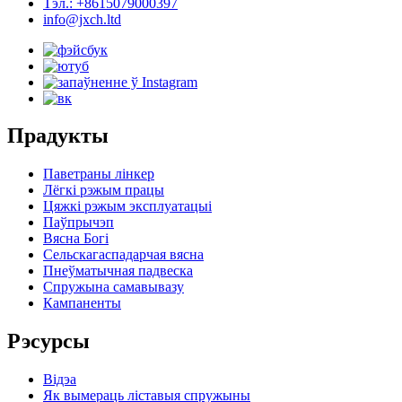
Тэл.: +8615079000397
info@jxch.ltd
Прадукты
Паветраны лінкер
Лёгкі рэжым працы
Цяжкі рэжым эксплуатацыі
Паўпрычэп
Вясна Богі
Сельскагаспадарчая вясна
Пнеўматычная падвеска
Спружына самавывазу
Кампаненты
Рэсурсы
Відэа
Як вымераць ліставыя спружыны