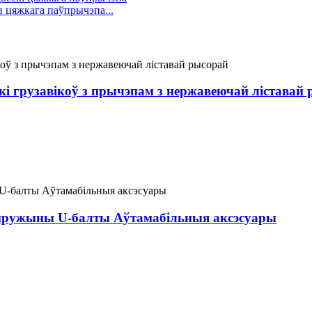
 цяжкага паўпрычэпа...
і грузавікоў з прычэпам з нержавеючай ліставай
спружыны U-балты Аўтамабільныя аксэсуары