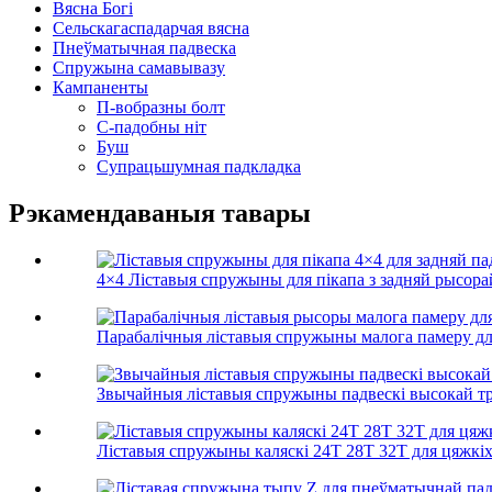
Вясна Богі
Сельскагаспадарчая вясна
Пнеўматычная падвеска
Спружына самавывазу
Кампаненты
П-вобразны болт
С-падобны ніт
Буш
Супрацьшумная падкладка
Рэкамендаваныя тавары
4×4 Ліставыя спружыны для пікапа з задняй рысорай
Парабалічныя ліставыя спружыны малога памеру для 
Звычайныя ліставыя спружыны падвескі высокай тры
Ліставыя спружыны каляскі 24T 28T 32T для цяжкіх