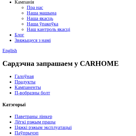
Кампанія
Пра нас
Наша машына
Наша якасць
Наша ўпакоўка
Наш кантроль якасці
Блог
Звяжыцеся з намі
English
Сардэчна запрашаем у CARHOME
Галоўная
Прадукты
Кампаненты
П-вобразны болт
Катэгорыі
Паветраны лінкер
Лёгкі рэжым працы
Цяжкі рэжым эксплуатацыі
Паўпрычэп