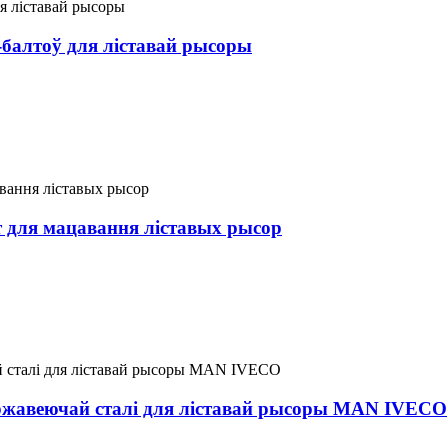
балтоў для ліставай рысоры
т для мацавання ліставых рысор
ржавеючай сталі для ліставай рысоры MAN IVECO