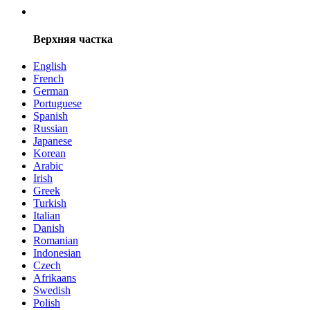
Верхняя частка
English
French
German
Portuguese
Spanish
Russian
Japanese
Korean
Arabic
Irish
Greek
Turkish
Italian
Danish
Romanian
Indonesian
Czech
Afrikaans
Swedish
Polish