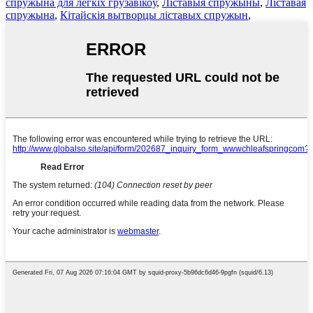
спружына для лёгкіх грузавікоў
,
Ліставыя спружыны
,
Ліставая
спружына
,
Кітайскія вытворцы ліставых спружын
,