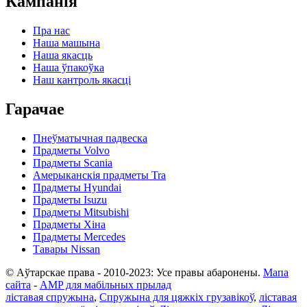
Кампанія
Пра нас
Наша машына
Наша якасць
Наша ўпакоўка
Наш кантроль якасці
Гарачае
Пнеўматычная падвеска
Прадметы Volvo
Прадметы Scania
Амерыканскія прадметы Tra
Прадметы Hyundai
Прадметы Isuzu
Прадметы Mitsubishi
Прадметы Хіна
Прадметы Mercedes
Тавары Nissan
© Аўтарскае права - 2010-2023: Усе правы абаронены.
Мапа
сайта
-
AMP для мабільных прылад
ліставая спружына
,
Спружына для цяжкіх грузавікоў
,
ліставая