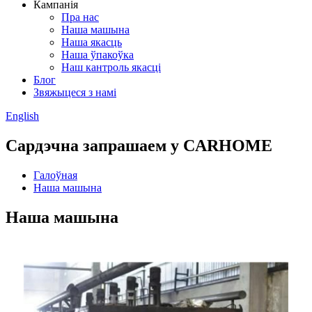
Кампанія
Пра нас
Наша машына
Наша якасць
Наша ўпакоўка
Наш кантроль якасці
Блог
Звяжыцеся з намі
English
Сардэчна запрашаем у CARHOME
Галоўная
Наша машына
Наша машына