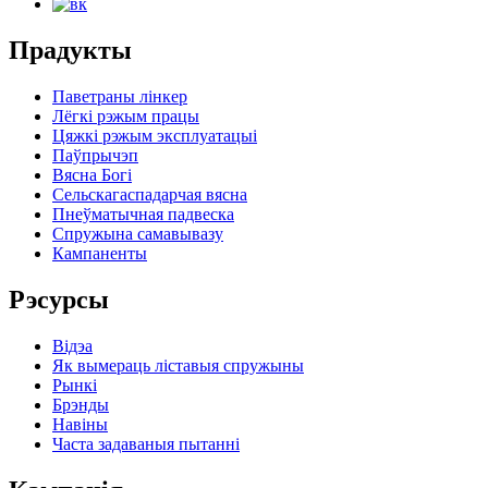
Прадукты
Паветраны лінкер
Лёгкі рэжым працы
Цяжкі рэжым эксплуатацыі
Паўпрычэп
Вясна Богі
Сельскагаспадарчая вясна
Пнеўматычная падвеска
Спружына самавывазу
Кампаненты
Рэсурсы
Відэа
Як вымераць ліставыя спружыны
Рынкі
Брэнды
Навіны
Часта задаваныя пытанні