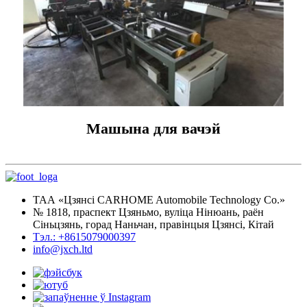
Машына для вачэй
ТАА «Цзянсі CARHOME Automobile Technology Co.»
№ 1818, праспект Цзяньмо, вуліца Нінюань, раён
Сіньцзянь, горад Наньчан, правінцыя Цзянсі, Кітай
Тэл.: +8615079000397
info@jxch.ltd