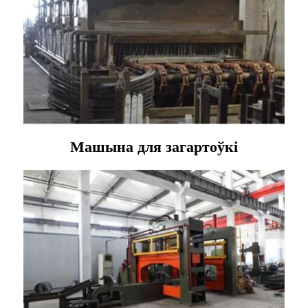
Машына для загартоўкі