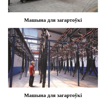
Машына для загартоўкі
Машына для загартоўкі