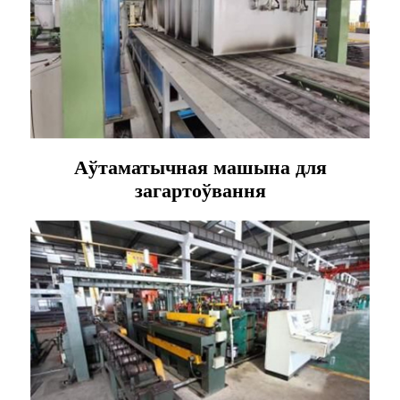
Аўтаматычная машына для
загартоўвання