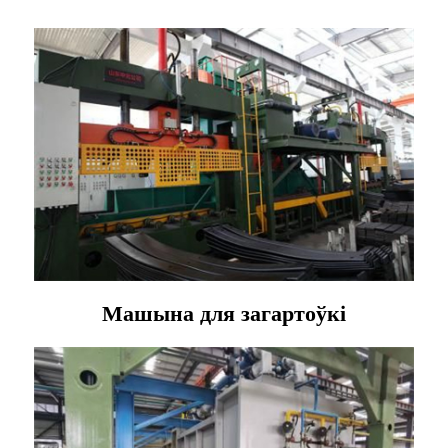
Машына для загартоўкі