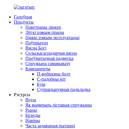
Галоўная
Прадукты
Паветраны лінкер
Лёгкі рэжым працы
Цяжкі рэжым эксплуатацыі
Паўпрычэп
Вясна Богі
Сельскагаспадарчая вясна
Пнеўматычная падвеска
Спружына самавывазу
Кампаненты
П-вобразны болт
С-падобны ніт
Буш
Супрацьшумная падкладка
Рэсурсы
Відэа
Як вымераць ліставыя спружыны
Рынкі
Брэнды
Навіны
Часта задаваныя пытанні