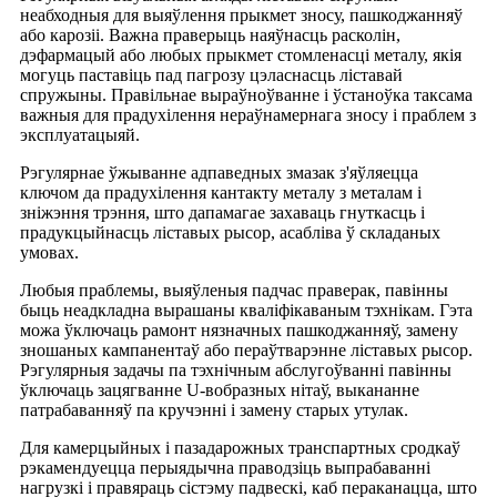
неабходныя для выяўлення прыкмет зносу, пашкоджанняў
або карозіі. Важна праверыць наяўнасць расколін,
дэфармацый або любых прыкмет стомленасці металу, якія
могуць паставіць пад пагрозу цэласнасць ліставай
спружыны. Правільнае выраўноўванне і ўстаноўка таксама
важныя для прадухілення нераўнамернага зносу і праблем з
эксплуатацыяй.
Рэгулярнае ўжыванне адпаведных змазак з'яўляецца
ключом да прадухілення кантакту металу з металам і
зніжэння трэння, што дапамагае захаваць гнуткасць і
прадукцыйнасць ліставых рысор, асабліва ў складаных
умовах.
Любыя праблемы, выяўленыя падчас праверак, павінны
быць неадкладна вырашаны кваліфікаваным тэхнікам. Гэта
можа ўключаць рамонт нязначных пашкоджанняў, замену
зношаных кампанентаў або пераўтварэнне ліставых рысор.
Рэгулярныя задачы па тэхнічным абслугоўванні павінны
ўключаць зацягванне U-вобразных нітаў, выкананне
патрабаванняў па кручэнні і замену старых утулак.
Для камерцыйных і пазадарожных транспартных сродкаў
рэкамендуецца перыядычна праводзіць выпрабаванні
нагрузкі і правяраць сістэму падвескі, каб пераканацца, што