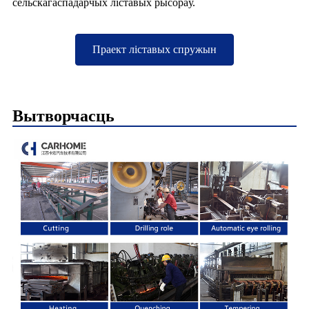
сельскагаспадарчых ліставых рысораў.
Праект ліставых спружын
Вытворчасць