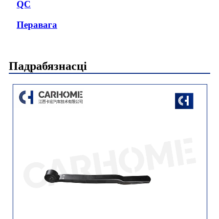
QC
Перавага
Падрабязнасці