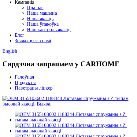
Кампанія
Пра нас
Наша машына
Наша якасць
Наша ўпакоўка
Наш кантроль якасці
Блог
Звяжыцеся з намі
English
Сардэчна запрашаем у CARHOME
Галоўная
Прадукты
Паветраны лінкер