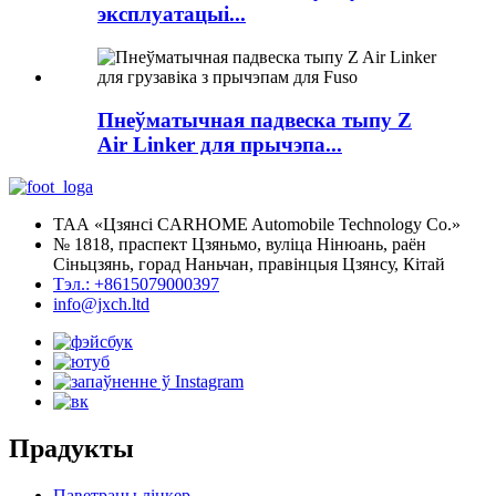
эксплуатацыі...
Пнеўматычная падвеска тыпу Z
Air Linker для прычэпа...
ТАА «Цзянсі CARHOME Automobile Technology Co.»
№ 1818, праспект Цзяньмо, вуліца Нінюань, раён
Сіньцзянь, горад Наньчан, правінцыя Цзянсу, Кітай
Тэл.: +8615079000397
info@jxch.ltd
Прадукты
Паветраны лінкер