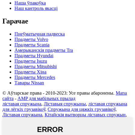
Наша ўпакоўка
Наш кантроль якасці
Гарачае
Пнеўматычная падвеска
Прадметы Volvo
Прадметы Scania
Амерыканскія прадметы Tra
Прадметы Hyundai
Прадметы Isuzu
Прадметы Mitsubishi
Прадметы Хіна
Прадметы Mercedes
Тавары Nissan
© Аўтарскае права - 2010-2023: Усе правы абаронены.
Мапа
сайта
-
AMP для мабільных прылад
ліставая спружына
,
Ліставыя спружыны
,
ліставая спружына
для лёгкіх грузавікоў
,
Спружына для цяжкіх грузавікоў
,
Ліставая спружына
,
Кітайскія вытворцы ліставых спружын
,