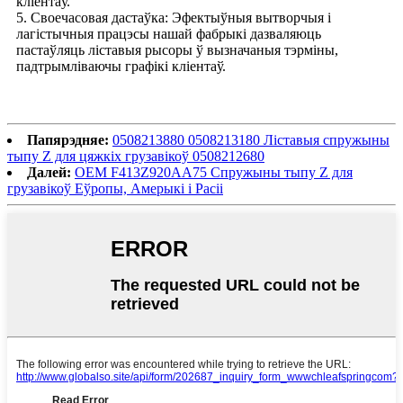
кліентаў.
5. Своечасовая дастаўка: Эфектыўныя вытворчыя і
лагістычныя працэсы нашай фабрыкі дазваляюць
пастаўляць ліставыя рысоры ў вызначаныя тэрміны,
падтрымліваючы графікі кліентаў.
Папярэдняе:
0508213880 0508213180 Ліставыя спружыны
тыпу Z для цяжкіх грузавікоў 0508212680
Далей:
OEM F413Z920AA75 Спружыны тыпу Z для
грузавікоў Еўропы, Амерыкі і Расіі