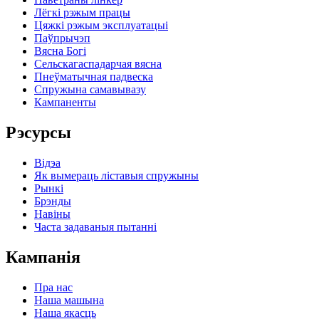
Лёгкі рэжым працы
Цяжкі рэжым эксплуатацыі
Паўпрычэп
Вясна Богі
Сельскагаспадарчая вясна
Пнеўматычная падвеска
Спружына самавывазу
Кампаненты
Рэсурсы
Відэа
Як вымераць ліставыя спружыны
Рынкі
Брэнды
Навіны
Часта задаваныя пытанні
Кампанія
Пра нас
Наша машына
Наша якасць