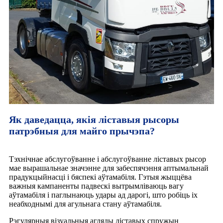
Як даведацца, якія ліставыя рысоры
патрэбныя для майго прычэпа?
Тэхнічнае абслугоўванне і абслугоўванне ліставых рысор
мае вырашальнае значэнне для забеспячэння аптымальнай
прадукцыйнасці і бяспекі аўтамабіля. Гэтыя жыццёва
важныя кампаненты падвескі вытрымліваюць вагу
аўтамабіля і паглынаюць удары ад дарогі, што робіць іх
неабходнымі для агульнага стану аўтамабіля.
Рэгулярныя візуальныя агляды ліставых спружын