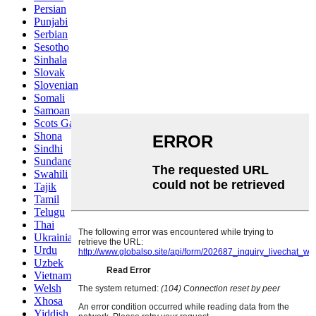
Persian
Punjabi
Serbian
Sesotho
Sinhala
Slovak
Slovenian
Somali
Samoan
Scots Gaelic
Shona
Sindhi
Sundanese
Swahili
Tajik
Tamil
Telugu
Thai
Ukrainian
Urdu
Uzbek
Vietnamese
Welsh
Xhosa
Yiddish