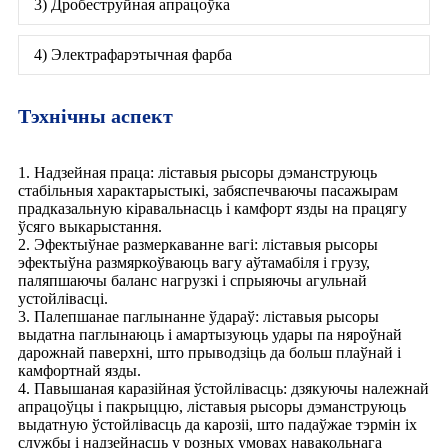
3) Дробеструйная апрацоўка
4) Электрафарэтычная фарба
Тэхнічны аспект
1. Надзейная праца: ліставыя рысоры дэманструюць
стабільныя характарыстыкі, забяспечваючы пасажырам
прадказальную кіравальнасць і камфорт язды на працягу
ўсяго выкарыстання.
2. Эфектыўнае размеркаванне вагі: ліставыя рысоры
эфектыўна размяркоўваюць вагу аўтамабіля і грузу,
паляпшаючы баланс нагрузкі і спрыяючы агульнай
устойлівасці.
3. Палепшанае паглынанне ўдараў: ліставыя рысоры
выдатна паглынаюць і амартызуюць удары па няроўнай
дарожнай паверхні, што прыводзіць да больш плаўнай і
камфортнай язды.
4. Павышаная каразійная ўстойлівасць: дзякуючы належнай
апрацоўцы і пакрыццю, ліставыя рысоры дэманструюць
выдатную ўстойлівасць да карозіі, што падаўжае тэрмін іх
службы і надзейнасць у розных умовах навакольнага