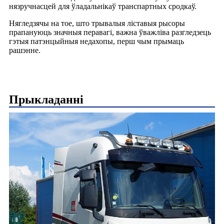
нязручнасцей для ўладальнікаў транспартных сродкаў.
Нягледзячы на тое, што трывалыя ліставыя рысоры
прапануюць значныя перавагі, важна ўважліва разгледзець
гэтыя патэнцыйныя недахопы, перш чым прымаць
рашэнне.
Прыкладанні