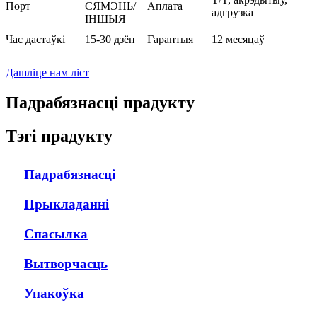
Порт
СЯМЭНЬ/
Аплата
адгрузка
ІНШЫЯ
Час дастаўкі
15-30 дзён
Гарантыя
12 месяцаў
Дашліце нам ліст
Падрабязнасці прадукту
Тэгі прадукту
Падрабязнасці
Прыкладанні
Спасылка
Вытворчасць
Упакоўка