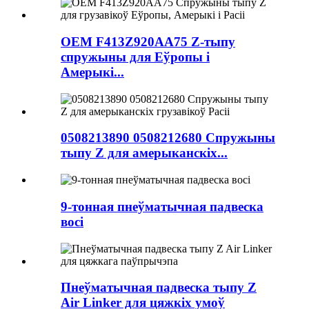
OEM F413Z920AA75 Z-тыпу
спружыны для Еўропы і
Амерыкі...
0508213890 0508212680 Спружыны
тыпу Z для амерыканскіх...
9-тонная пнеўматычная падвеска
восі
Пнеўматычная падвеска тыпу Z
Air Linker для цяжкіх умоў