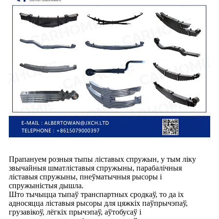
Прапануем розныя тыпы ліставых спружын, у тым ліку
звычайныя шматліставыя спружыны, парабалічныя
ліставыя спружыны, пнеўматычныя рысоры і
спружыністыя дышла.
Што тычыцца тыпаў транспартных сродкаў, то да іх
адносяцца ліставыя рысоры для цяжкіх паўпрычэпаў,
грузавікоў, лёгкіх прычэпаў, аўтобусаў і