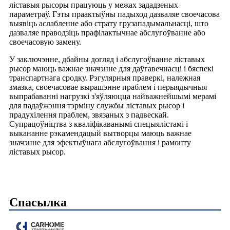
ліставыя рысоры працуюць у межах зададзеных
параметраў. Гэты праактыўны падыход дазваляе своечасова
выявіць аслабленне або страту грузападымальнасці, што
дазваляе праводзіць прафілактычнае абслугоўванне або
своечасовую замену.
У заключэнне, дбайны догляд і абслугоўванне ліставых
рысор маюць важнае значэнне для даўгавечнасці і бяспекі
транспартнага сродку. Рэгулярныя праверкі, належная
змазка, своечасовае вырашэнне праблем і перыядычныя
выпрабаванні нагрузкі з'яўляюцца найважнейшымі мерамі
для падаўжэння тэрміну службы ліставых рысор і
прадухілення праблем, звязаных з падвескай.
Супрацоўніцтва з кваліфікаванымі спецыялістамі і
выкананне рэкамендацый вытворцы маюць важнае
значэнне для эфектыўнага абслугоўвання і рамонту
ліставых рысор.
Спасылка