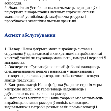
асяроддзя.
5. Экалагічная ўстойлівасць: магчымасць перапрацоўкі і
паўторнага выкарыстання ліставых спружын спрыяе
экалагічнай устойлівасці, захоўваючы рэсурсы і
прасоўваючы экалагічна чыстыя практыкі.
Аспект абслугоўвання
1. Налада: Наша фабрыка можа вырабляць ліставыя
спружыны ў адпаведнасці з канкрэтнымі патрабаваннямі
кліентаў, такімі як грузападымальнасць, памеры і перавагі ў
матэрыялах.
2. Экспертыза: Супрацоўнікі нашай фабрыкі валодаюць
спецыялізаванымі ведамі і навыкамі ў праектаванні і
вытворчасці ліставых рысор, што забяспечвае высокую
якасць прадукцыі.
3. Кантроль якасці: Наша фабрыка ўкараняе строгія меры
кантролю якасці, каб гарантаваць надзейнасць і
даўгавечнасць сваіх ліставых рысор.
4. Вытворчая магутнасць: Наша фабрыка мае магчымасць
вырабляць ліставыя рысоры ў вялікіх колькасцях,
задавальняючы патрэбы розных галін прамысловасці і