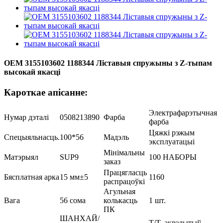
OEM 3155103602 1188344 Ліставыя спружыны з Z-тыпам
высокай якасці
Кароткае апісанне:
Электрафарэтычная
Нумар дэталі
0508213890
Фарба
фарба
Цяжкі рэжым
Спецыяльнасць.
100*56
Мадэль
эксплуатацыі
Мінімальны
Матэрыял
SUP9
100 НАБОРЫ
заказ
Працягласць
Бясплатная арка
15 мм±5
1160
распрацоўкі
Агульная
Вага
56 сома
колькасць
1 шт.
ПК
ШАНХАЙ/
T/T, акрэдытыў,