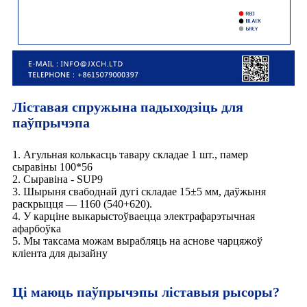
Ліставая спружына падыходзіць для
паўпрычэпа
1. Агульная колькасць тавару складае 1 шт., памер
сыравіны 100*56
2. Сыравіна - SUP9
3. Шырыня свабоднай дугі складае 15±5 мм, даўжыня
раскрыцця — 1160 (540+620).
4. У карціне выкарыстоўваецца электрафарэтычная
афарбоўка
5. Мы таксама можам вырабляць на аснове чарцяжоў
кліента для дызайну
Ці маюць паўпрычэпы ліставыя рысоры?