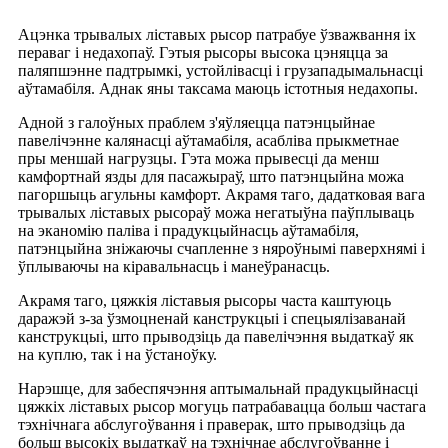
Ацэнка трывалых ліставых рысор патрабуе ўзважвання іх
пераваг і недахопаў. Гэтыя рысоры высока цэняцца за
паляпшэнне падтрымкі, устойлівасці і грузападымальнасці
аўтамабіля. Аднак яны таксама маюць істотныя недахопы.
Адной з галоўных праблем з'яўляецца патэнцыйнае
павелічэнне калянасці аўтамабіля, асабліва прыкметнае
пры меншай нагрузцы. Гэта можа прывесці да менш
камфортнай язды для пасажыраў, што патэнцыйна можа
пагоршыць агульны камфорт. Акрамя таго, дадатковая вага
трывалых ліставых рысораў можа негатыўна паўплываць
на эканомію паліва і прадукцыйнасць аўтамабіля,
патэнцыйна зніжаючы счапленне з няроўнымі паверхнямі і
ўплываючы на кіравальнасць і манеўранасць.
Акрамя таго, цяжкія ліставыя рысоры часта каштуюць
даражэй з-за ўзмоцненай канструкцыі і спецыялізаванай
канструкцыі, што прыводзіць да павелічэння выдаткаў як
на куплю, так і на ўстаноўку.
Нарэшце, для забеспячэння аптымальнай прадукцыйнасці
цяжкіх ліставых рысор могуць патрабавацца больш частага
тэхнічнага абслугоўвання і праверак, што прыводзіць да
больш высокіх выдаткаў на тэхнічнае абслугоўванне і