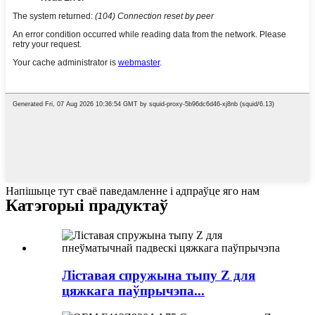
Напішыце тут сваё паведамленне і адпраўце яго нам
Катэгорыі прадуктаў
Ліставая спружына тыпу Z для
цяжкага паўпрычэпа...