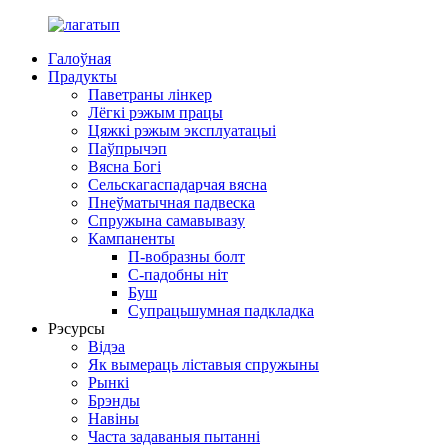
Галоўная
Прадукты
Паветраны лінкер
Лёгкі рэжым працы
Цяжкі рэжым эксплуатацыі
Паўпрычэп
Вясна Богі
Сельскагаспадарчая вясна
Пнеўматычная падвеска
Спружына самавывазу
Кампаненты
П-вобразны болт
С-падобны ніт
Буш
Супрацьшумная падкладка
Рэсурсы
Відэа
Як вымераць ліставыя спружыны
Рынкі
Брэнды
Навіны
Часта задаваныя пытанні