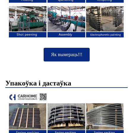
Як вымераць!!!
Упакоўка і дастаўка