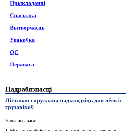
Прыкладанні
Спасылка
Вытворчасць
Упакоўка
QC
Перавага
Падрабязнасці
Ліставая спружына падыходзіць для лёгкіх
грузавікоў
Наша перавага:
1. Мы супрацоўнічаем з многімі кампаніямі-вытворцамі