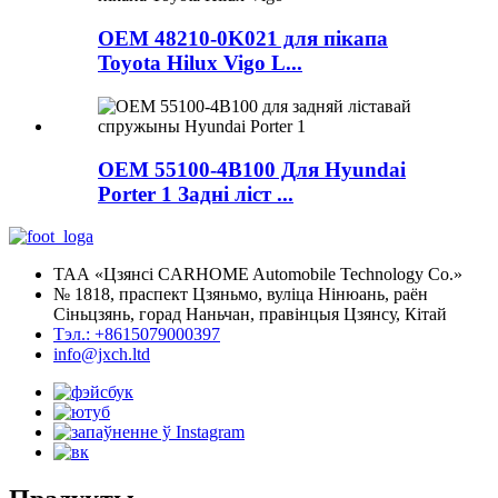
OEM 48210-0K021 для пікапа
Toyota Hilux Vigo L...
OEM 55100-4B100 Для Hyundai
Porter 1 Задні ліст ...
ТАА «Цзянсі CARHOME Automobile Technology Co.»
№ 1818, праспект Цзяньмо, вуліца Нінюань, раён
Сіньцзянь, горад Наньчан, правінцыя Цзянсу, Кітай
Тэл.: +8615079000397
info@jxch.ltd