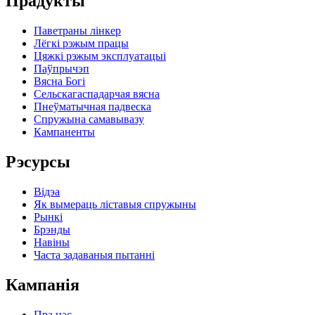
Прадукты
Паветраны лінкер
Лёгкі рэжым працы
Цяжкі рэжым эксплуатацыі
Паўпрычэп
Вясна Богі
Сельскагаспадарчая вясна
Пнеўматычная падвеска
Спружына самавывазу
Кампаненты
Рэсурсы
Відэа
Як вымераць ліставыя спружыны
Рынкі
Брэнды
Навіны
Часта задаваныя пытанні
Кампанія
Пра нас