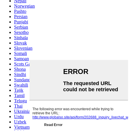
Nepali
Norwegian
Pashto
Persian
Punjabi
Serbian
Sesotho
Sinhala
Slovak
Slovenian
Somali
Samoan
Scots Gaelic
Shona
Sindhi
Sundanese
Swahili
Tajik
Tamil
Telugu
Thai
Ukrainian
Urdu
Uzbek
Vietnamese