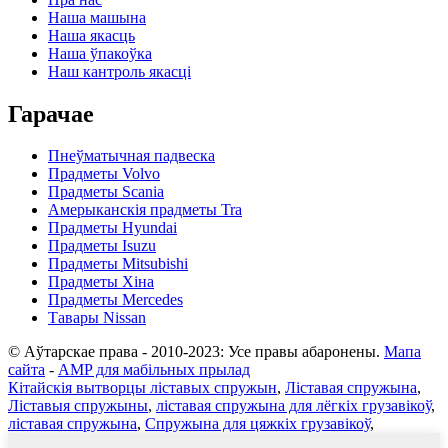
Наша машына
Наша якасць
Наша ўпакоўка
Наш кантроль якасці
Гарачае
Пнеўматычная падвеска
Прадметы Volvo
Прадметы Scania
Амерыканскія прадметы Tra
Прадметы Hyundai
Прадметы Isuzu
Прадметы Mitsubishi
Прадметы Хіна
Прадметы Mercedes
Тавары Nissan
© Аўтарскае права - 2010-2023: Усе правы абаронены.
Мапа
сайта
-
AMP для мабільных прылад
Кітайскія вытворцы ліставых спружын
,
Ліставая спружына
,
Ліставыя спружыны
,
ліставая спружына для лёгкіх грузавікоў
,
ліставая спружына
,
Спружына для цяжкіх грузавікоў
,