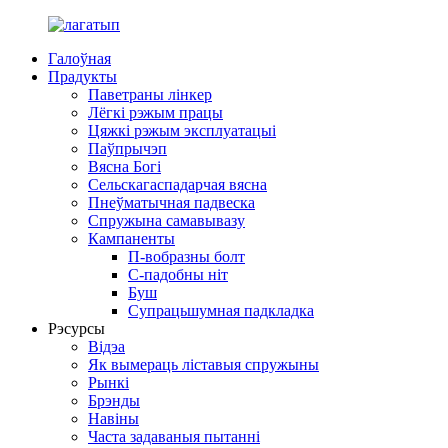
Галоўная
Прадукты
Паветраны лінкер
Лёгкі рэжым працы
Цяжкі рэжым эксплуатацыі
Паўпрычэп
Вясна Богі
Сельскагаспадарчая вясна
Пнеўматычная падвеска
Спружына самавывазу
Кампаненты
П-вобразны болт
С-падобны ніт
Буш
Супрацьшумная падкладка
Рэсурсы
Відэа
Як вымераць ліставыя спружыны
Рынкі
Брэнды
Навіны
Часта задаваныя пытанні