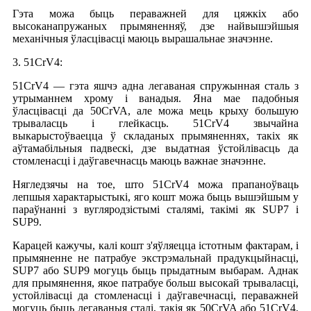
Гэта можа быць пераважней для цяжкіх або
высоканапружаных прымяненняў, дзе найвышэйшыя
механічныя ўласцівасці маюць вырашальнае значэнне.
3. 51CrV4:
51CrV4 — гэта яшчэ адна легаваная спружынная сталь з
утрыманнем хрому і ванадыя. Яна мае падобныя
ўласцівасці да 50CrVA, але можа мець крыху большую
трываласць і глейкасць. 51CrV4 звычайна
выкарыстоўваецца ў складаных прымяненнях, такіх як
аўтамабільныя падвескі, дзе выдатная ўстойлівасць да
стомленасці і даўгавечнасць маюць важнае значэнне.
Нягледзячы на тое, што 51CrV4 можа прапаноўваць
лепшыя характарыстыкі, яго кошт можа быць вышэйшым у
параўнанні з вугляродзістымі сталямі, такімі як SUP7 і
SUP9.
Карацей кажучы, калі кошт з'яўляецца істотным фактарам, і
прымяненне не патрабуе экстрэмальнай прадукцыйнасці,
SUP7 або SUP9 могуць быць прыдатным выбарам. Аднак
для прымянення, якое патрабуе больш высокай трываласці,
устойлівасці да стомленасці і даўгавечнасці, пераважней
могуць быць легаваныя сталі, такія як 50CrVA або 51CrV4.