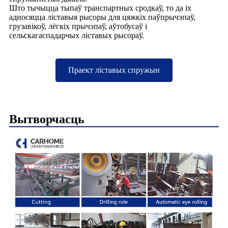
Што тычыцца тыпаў транспартных сродкаў, то да іх
адносяцца ліставыя рысоры для цяжкіх паўпрычэпаў,
грузавікоў, лёгкіх прычэпаў, аўтобусаў і
сельскагаспадарчых ліставых рысораў.
Праект ліставых спружын
Вытворчасць