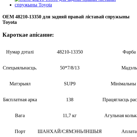
OEM 48210-13350 для задняй правай ліставай спружыны
Toyota
Кароткае апісанне:
Нумар дэталі
48210-13350
Фарба
Спецыяльнасць.
50*7/8/13
Мадэль
Матэрыял
SUP9
Мінімальны 
Бясплатная арка
138
Працягласць ра
Вага
11,7 кг
Агульная коль
Порт
ШАНХАЙ/СЯМЭНЬ/ІНШЫЯ
Аплата