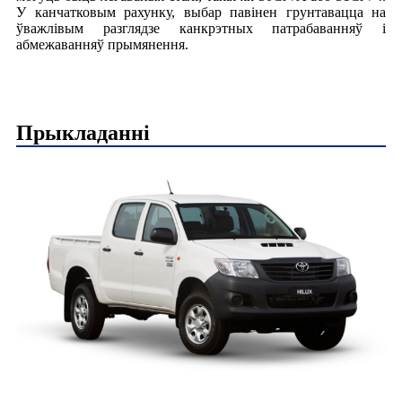
У канчатковым рахунку, выбар павінен грунтавацца на
ўважлівым разглядзе канкрэтных патрабаванняў і
абмежаванняў прымянення.
Прыкладанні