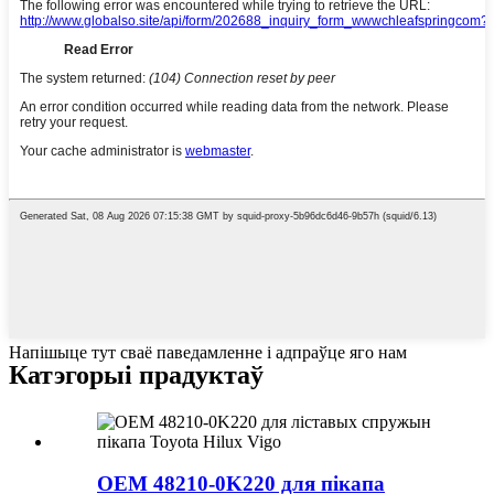
Напішыце тут сваё паведамленне і адпраўце яго нам
Катэгорыі прадуктаў
OEM 48210-0K220 для пікапа