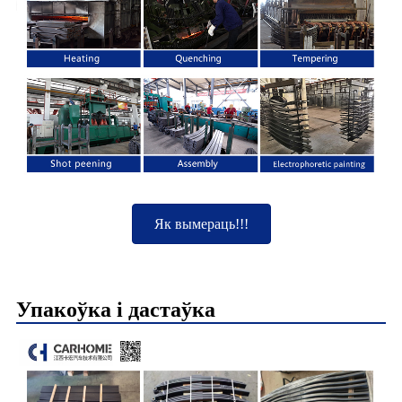
Як вымераць!!!
Упакоўка і дастаўка