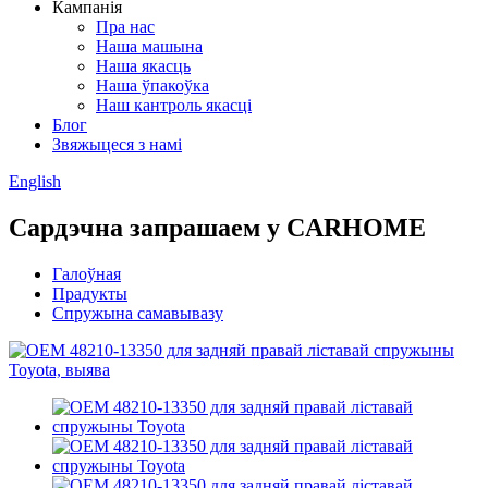
Кампанія
Пра нас
Наша машына
Наша якасць
Наша ўпакоўка
Наш кантроль якасці
Блог
Звяжыцеся з намі
English
Сардэчна запрашаем у CARHOME
Галоўная
Прадукты
Спружына самавывазу