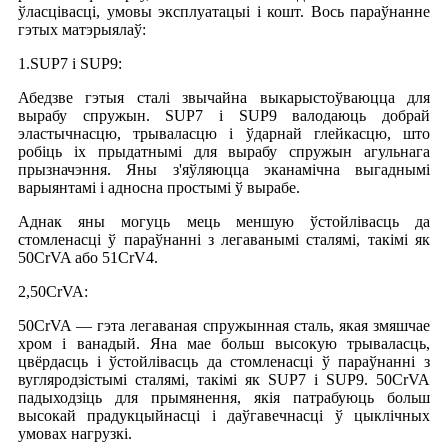
ўласцівасці, умовы эксплуатацыі і кошт. Вось параўнанне
гэтых матэрыялаў:
1.SUP7 і SUP9:
Абедзве гэтыя сталі звычайна выкарыстоўваюцца для
вырабу спружын. SUP7 і SUP9 валодаюць добрай
эластычнасцю, трываласцю і ўдарнай глейкасцю, што
робіць іх прыдатнымі для вырабу спружын агульнага
прызначэння. Яны з'яўляюцца эканамічна выгаднымі
варыянтамі і адносна простымі ў вырабе.
Аднак яны могуць мець меншую ўстойлівасць да
стомленасці ў параўнанні з легаванымі сталямі, такімі як
50CrVA або 51CrV4.
2,50CrVA:
50CrVA — гэта легаваная спружынная сталь, якая змяшчае
хром і ванадый. Яна мае больш высокую трываласць,
цвёрдасць і ўстойлівасць да стомленасці ў параўнанні з
вугляродзістымі сталямі, такімі як SUP7 і SUP9. 50CrVA
падыходзіць для прымянення, якія патрабуюць больш
высокай прадукцыйнасці і даўгавечнасці ў цыклічных
умовах нагрузкі.