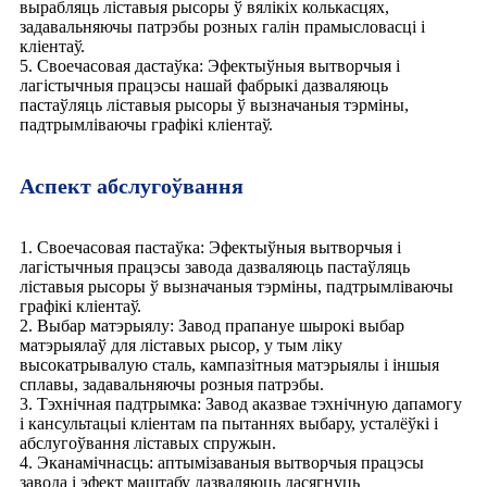
вырабляць ліставыя рысоры ў вялікіх колькасцях,
задавальняючы патрэбы розных галін прамысловасці і
кліентаў.
5. Своечасовая дастаўка: Эфектыўныя вытворчыя і
лагістычныя працэсы нашай фабрыкі дазваляюць
пастаўляць ліставыя рысоры ў вызначаныя тэрміны,
падтрымліваючы графікі кліентаў.
Аспект абслугоўвання
1. Своечасовая пастаўка: Эфектыўныя вытворчыя і
лагістычныя працэсы завода дазваляюць пастаўляць
ліставыя рысоры ў вызначаныя тэрміны, падтрымліваючы
графікі кліентаў.
2. Выбар матэрыялу: Завод прапануе шырокі выбар
матэрыялаў для ліставых рысор, у тым ліку
высокатрывалую сталь, кампазітныя матэрыялы і іншыя
сплавы, задавальняючы розныя патрэбы.
3. Тэхнічная падтрымка: Завод аказвае тэхнічную дапамогу
і кансультацыі кліентам па пытаннях выбару, усталёўкі і
абслугоўвання ліставых спружын.
4. Эканамічнасць: аптымізаваныя вытворчыя працэсы
завода і эфект маштабу дазваляюць дасягнуць