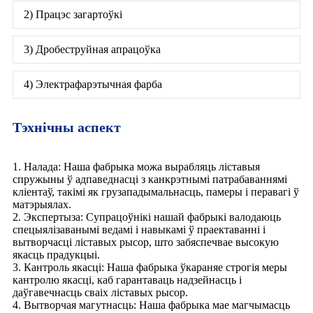
2) Працэс загартоўкі
3) Дробеструйная апрацоўка
4) Электрафарэтычная фарба
Тэхнічны аспект
1. Налада: Наша фабрыка можа вырабляць ліставыя
спружыны ў адпаведнасці з канкрэтнымі патрабаваннямі
кліентаў, такімі як грузападымальнасць, памеры і перавагі ў
матэрыялах.
2. Экспертыза: Супрацоўнікі нашай фабрыкі валодаюць
спецыялізаванымі ведамі і навыкамі ў праектаванні і
вытворчасці ліставых рысор, што забяспечвае высокую
якасць прадукцыі.
3. Кантроль якасці: Наша фабрыка ўкараняе строгія меры
кантролю якасці, каб гарантаваць надзейнасць і
даўгавечнасць сваіх ліставых рысор.
4. Вытворчая магутнасць: Наша фабрыка мае магчымасць