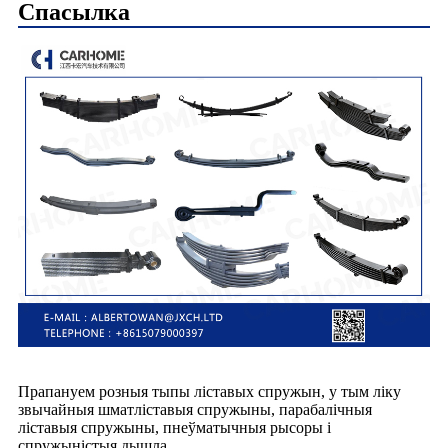
Спасылка
Прапануем розныя тыпы ліставых спружын, у тым ліку
звычайныя шматліставыя спружыны, парабалічныя
ліставыя спружыны, пнеўматычныя рысоры і
спружыністыя дышла.