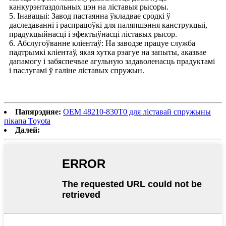
канкурэнтаздольных цэн на ліставыя рысоры.
5. Інавацыі: Завод пастаянна ўкладвае сродкі ў
даследаванні і распрацоўкі для паляпшэння канструкцыі,
прадукцыйнасці і эфектыўнасці ліставых рысор.
6. Абслугоўванне кліентаў: На заводзе працуе служба
падтрымкі кліентаў, якая хутка рэагуе на запыты, аказвае
дапамогу і забяспечвае агульную задаволенасць прадуктамі
і паслугамі ў галіне ліставых спружын.
Папярэдняе:
OEM 48210-830T0 для ліставай спружыны
пікапа Toyota
Далей: