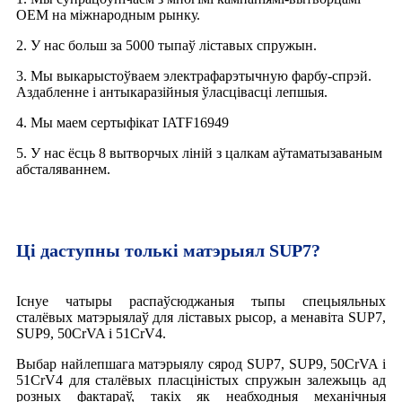
OEM на міжнародным рынку.
2. У нас больш за 5000 тыпаў ліставых спружын.
3. Мы выкарыстоўваем электрафарэтычную фарбу-спрэй.
Аздабленне і антыкаразійныя ўласцівасці лепшыя.
4. Мы маем сертыфікат IATF16949
5. У нас ёсць 8 вытворчых ліній з цалкам аўтаматызаваным
абсталяваннем.
Ці даступны толькі матэрыял SUP7?
Існуе чатыры распаўсюджаныя тыпы спецыяльных
сталёвых матэрыялаў для ліставых рысор, а менавіта SUP7,
SUP9, 50CrVA і 51CrV4.
Выбар найлепшага матэрыялу сярод SUP7, SUP9, 50CrVA і
51CrV4 для сталёвых пласціністых спружын залежыць ад
розных фактараў, такіх як неабходныя механічныя