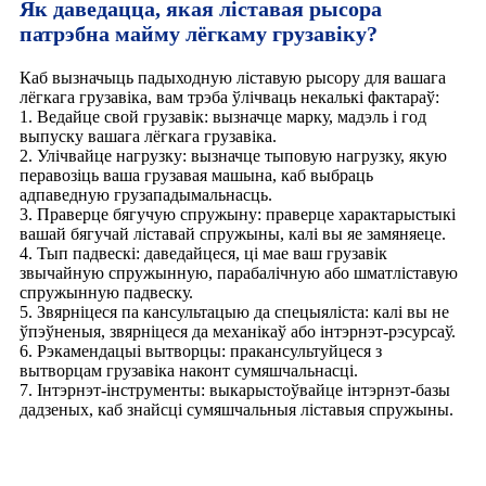
Як даведацца, якая ліставая рысора
патрэбна майму лёгкаму грузавіку?
Каб вызначыць падыходную ліставую рысору для вашага
лёгкага грузавіка, вам трэба ўлічваць некалькі фактараў:
1. Ведайце свой грузавік: вызначце марку, мадэль і год
выпуску вашага лёгкага грузавіка.
2. Улічвайце нагрузку: вызначце тыповую нагрузку, якую
перавозіць ваша грузавая машына, каб выбраць
адпаведную грузападымальнасць.
3. Праверце бягучую спружыну: праверце характарыстыкі
вашай бягучай ліставай спружыны, калі вы яе замяняеце.
4. Тып падвескі: даведайцеся, ці мае ваш грузавік
звычайную спружынную, парабалічную або шматліставую
спружынную падвеску.
5. Звярніцеся па кансультацыю да спецыяліста: калі вы не
ўпэўненыя, звярніцеся да механікаў або інтэрнэт-рэсурсаў.
6. Рэкамендацыі вытворцы: пракансультуйцеся з
вытворцам грузавіка наконт сумяшчальнасці.
7. Інтэрнэт-інструменты: выкарыстоўвайце інтэрнэт-базы
дадзеных, каб знайсці сумяшчальныя ліставыя спружыны.