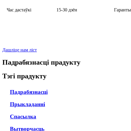
Час дастаўкі
15-30 дзён
Гаранты
Дашліце нам ліст
Падрабязнасці прадукту
Тэгі прадукту
Падрабязнасці
Прыкладанні
Спасылка
Вытворчасць