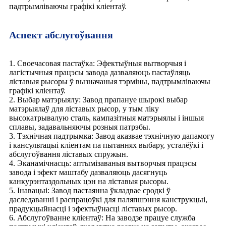
падтрымліваючы графікі кліентаў.
Аспект абслугоўвання
1. Своечасовая пастаўка: Эфектыўныя вытворчыя і
лагістычныя працэсы завода дазваляюць пастаўляць
ліставыя рысоры ў вызначаныя тэрміны, падтрымліваючы
графікі кліентаў.
2. Выбар матэрыялу: Завод прапануе шырокі выбар
матэрыялаў для ліставых рысор, у тым ліку
высокатрывалую сталь, кампазітныя матэрыялы і іншыя
сплавы, задавальняючы розныя патрэбы.
3. Тэхнічная падтрымка: Завод аказвае тэхнічную дапамогу
і кансультацыі кліентам па пытаннях выбару, усталёўкі і
абслугоўвання ліставых спружын.
4. Эканамічнасць: аптымізаваныя вытворчыя працэсы
завода і эфект маштабу дазваляюць дасягнуць
канкурэнтаздольных цэн на ліставыя рысоры.
5. Інавацыі: Завод пастаянна ўкладвае сродкі ў
даследаванні і распрацоўкі для паляпшэння канструкцыі,
прадукцыйнасці і эфектыўнасці ліставых рысор.
6. Абслугоўванне кліентаў: На заводзе працуе служба