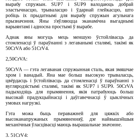
вырабу спружын. SUP7 і SUP9 валодаюць добрай
эластычнасцю, трываласцю і ўдарнай глейкасцю, што
робіць іх прыдатнымі для вырабу спружын агульнага
прызначэння. Яны з'яўляюцца эканамічна выгаднымі
варыянтамі і адносна простымі ў вырабе.
Аднак яны могуць мець меншую ўстойлівасць да
стомленасці ў параўнанні з легаванымі сталямі, такімі як
50CrVA або 51CrV4.
2,50CrVA:
50CrVA — гэта легаваная спружынная сталь, якая змяшчае
хром і ванадый. Яна мае больш высокую трываласць,
цвёрдасць і ўстойлівасць да стомленасці ў параўнанні з
вугляродзістымі сталямі, такімі як SUP7 і SUP9. 50CrVA
падыходзіць для прымянення, якія патрабуюць больш
высокай прадукцыйнасці і даўгавечнасці ў цыклічных
умовах нагрузкі.
Гэта можа быць пераважней для цяжкіх або
высоканапружаных прымяненняў, дзе найвышэйшыя
механічныя ўласцівасці маюць вырашальнае значэнне.
3. 51CrV4: