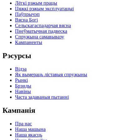
Лёгкі рэжым працы
Цяжкі рэжым эксплуатацыі
Паўпрычэп
Вясна Богі
Сельскагаспадарчая вясна
Пнеўматычная падвеска
Спружына самавывазу
Кампаненты
Рэсурсы
Відэа
Як вымераць ліставыя спружыны
Рынкі
Брэнды
Навіны
Часта задаваныя пытанні
Кампанія
Пра нас
Наша машына
Наша якасць