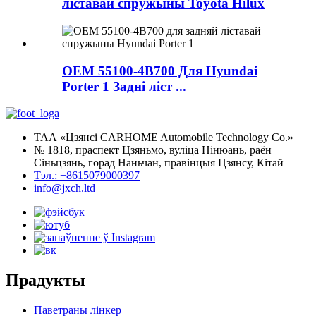
ліставай спружыны Toyota Hilux
OEM 55100-4B700 Для Hyundai
Porter 1 Задні ліст ...
ТАА «Цзянсі CARHOME Automobile Technology Co.»
№ 1818, праспект Цзяньмо, вуліца Нінюань, раён
Сіньцзянь, горад Наньчан, правінцыя Цзянсу, Кітай
Тэл.: +8615079000397
info@jxch.ltd
Прадукты
Паветраны лінкер