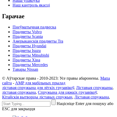
Наша ўпакоўка
Наш кантроль якасці
Гарачае
Пнеўматычная падвеска
Прадметы Volvo
Прадметы Scania
Амерыканскія прадметы Tra
Прадметы Hyundai
Прадметы Isuzu
Прадметы Mitsubishi
Прадметы Хіна
Прадметы Mercedes
Тавары Nissan
© Аўтарскае права - 2010-2023: Усе правы абаронены.
Мапа
сайта
-
AMP для мабільных прылад
ліставая спружына для лёгкіх грузавікоў
,
Ліставыя спружыны
,
ліставая спружына
,
Спружына для цяжкіх грузавікоў
,
Кітайскія вытворцы ліставых спружын
,
Ліставая спружына
,
Націсніце Enter для пошуку або
ESC для закрыцця