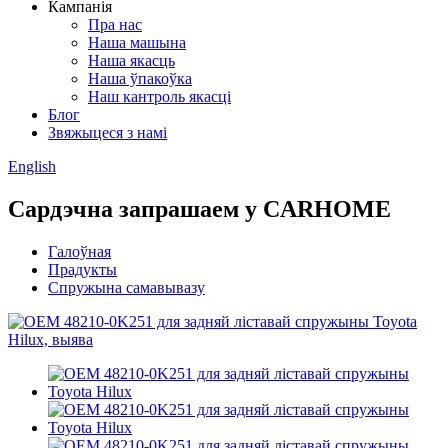
Кампанія
Пра нас
Наша машына
Наша якасць
Наша ўпакоўка
Наш кантроль якасці
Блог
Звяжыцеся з намі
English
Сардэчна запрашаем у CARHOME
Галоўная
Прадукты
Спружына самавывазу