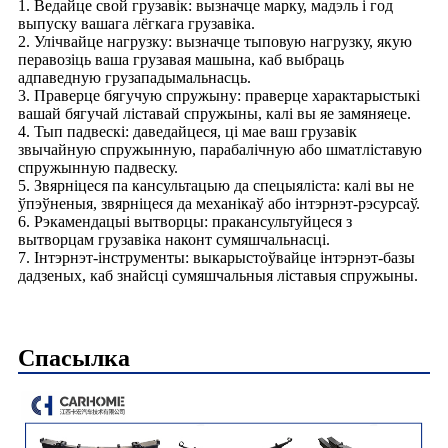
1. Ведайце свой грузавік: вызначце марку, мадэль і год
выпуску вашага лёгкага грузавіка.
2. Улічвайце нагрузку: вызначце тыповую нагрузку, якую
перавозіць ваша грузавая машына, каб выбраць
адпаведную грузападымальнасць.
3. Праверце бягучую спружыну: праверце характарыстыкі
вашай бягучай ліставай спружыны, калі вы яе замяняеце.
4. Тып падвескі: даведайцеся, ці мае ваш грузавік
звычайную спружынную, парабалічную або шматліставую
спружынную падвеску.
5. Звярніцеся па кансультацыю да спецыяліста: калі вы не
ўпэўненыя, звярніцеся да механікаў або інтэрнэт-рэсурсаў.
6. Рэкамендацыі вытворцы: пракансультуйцеся з
вытворцам грузавіка наконт сумяшчальнасці.
7. Інтэрнэт-інструменты: выкарыстоўвайце інтэрнэт-базы
дадзеных, каб знайсці сумяшчальныя ліставыя спружыны.
Спасылка