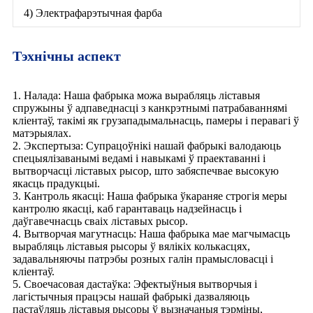
4) Электрафарэтычная фарба
Тэхнічны аспект
1. Налада: Наша фабрыка можа вырабляць ліставыя
спружыны ў адпаведнасці з канкрэтнымі патрабаваннямі
кліентаў, такімі як грузападымальнасць, памеры і перавагі ў
матэрыялах.
2. Экспертыза: Супрацоўнікі нашай фабрыкі валодаюць
спецыялізаванымі ведамі і навыкамі ў праектаванні і
вытворчасці ліставых рысор, што забяспечвае высокую
якасць прадукцыі.
3. Кантроль якасці: Наша фабрыка ўкараняе строгія меры
кантролю якасці, каб гарантаваць надзейнасць і
даўгавечнасць сваіх ліставых рысор.
4. Вытворчая магутнасць: Наша фабрыка мае магчымасць
вырабляць ліставыя рысоры ў вялікіх колькасцях,
задавальняючы патрэбы розных галін прамысловасці і
кліентаў.
5. Своечасовая дастаўка: Эфектыўныя вытворчыя і
лагістычныя працэсы нашай фабрыкі дазваляюць
пастаўляць ліставыя рысоры ў вызначаныя тэрміны,