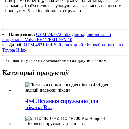
падтрымкі кліентаў, якая хутка рэагуе на запыты, аказвае
дапамогу і забяспечвае агульную задаволенасць прадуктамі
і паслугамі ў галіне ліставых спружын.
Папярэдняе:
OEM 7420725653 Для задняй ліставай
спружыны Volvo FH12/FM12/FM10
Далей:
OEM 48210-0K530 для задняй ліставай спружыны
Toyota Hilux
Напішыце тут сваё паведамленне і адпраўце яго нам
Катэгорыі прадуктаў
4×4 Ліставыя спружыны для
пікапа R...