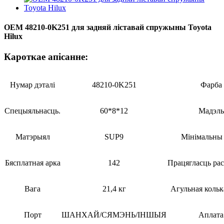
OEM 48210-0K251 для задняй ліставай спружыны Toyota
Hilux
Кароткае апісанне:
Нумар дэталі
48210-0K251
Фарба
Спецыяльнасць.
60*8*12
Мадэль
Матэрыял
SUP9
Мінімальны 
Бясплатная арка
142
Працягласць ра
Вага
21,4 кг
Агульная коль
Порт
ШАНХАЙ/СЯМЭНЬ/ІНШЫЯ
Аплата