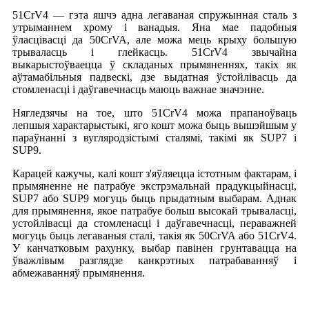
51CrV4 — гэта яшчэ адна легаваная спружынная сталь з
утрыманнем хрому і ванадыя. Яна мае падобныя
ўласцівасці да 50CrVA, але можа мець крыху большую
трываласць і глейкасць. 51CrV4 звычайна
выкарыстоўваецца ў складаных прымяненнях, такіх як
аўтамабільныя падвескі, дзе выдатная ўстойлівасць да
стомленасці і даўгавечнасць маюць важнае значэнне.
Нягледзячы на тое, што 51CrV4 можа прапаноўваць
лепшыя характарыстыкі, яго кошт можа быць вышэйшым у
параўнанні з вугляродзістымі сталямі, такімі як SUP7 і
SUP9.
Карацей кажучы, калі кошт з'яўляецца істотным фактарам, і
прымяненне не патрабуе экстрэмальнай прадукцыйнасці,
SUP7 або SUP9 могуць быць прыдатным выбарам. Аднак
для прымянення, якое патрабуе больш высокай трываласці,
устойлівасці да стомленасці і даўгавечнасці, пераважней
могуць быць легаваныя сталі, такія як 50CrVA або 51CrV4.
У канчатковым рахунку, выбар павінен грунтавацца на
ўважлівым разглядзе канкрэтных патрабаванняў і
абмежаванняў прымянення.