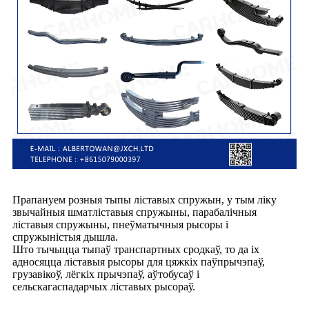
Прапануем розныя тыпы ліставых спружын, у тым ліку
звычайныя шматліставыя спружыны, парабалічныя
ліставыя спружыны, пнеўматычныя рысоры і
спружыністыя дышла.
Што тычыцца тыпаў транспартных сродкаў, то да іх
адносяцца ліставыя рысоры для цяжкіх паўпрычэпаў,
грузавікоў, лёгкіх прычэпаў, аўтобусаў і
сельскагаспадарчых ліставых рысораў.