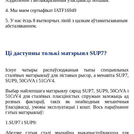
Аздабленне і антыкаразійныя ўласцівасці лепшыя.
4. Мы маем сертыфікат IATF16949
5. У нас ёсць 8 вытворчых ліній з цалкам аўтаматызаваным
абсталяваннем.
Ці даступны толькі матэрыял SUP7?
Існуе чатыры распаўсюджаныя тыпы спецыяльных
сталёвых матэрыялаў для ліставых рысор, а менавіта SUP7,
SUP9, 50CrVA і 51CrV4.
Выбар найлепшага матэрыялу сярод SUP7, SUP9, 50CrVA і
51CrV4 для сталёвых пласціністых спружын залежыць ад
розных фактараў, такіх як неабходныя механічныя
ўласцівасці, умовы эксплуатацыі і кошт. Вось параўнанне
гэтых матэрыялаў:
1.SUP7 і SUP9:
Абедзве гэтыя сталі звычайна выкарыстоўваюцца для