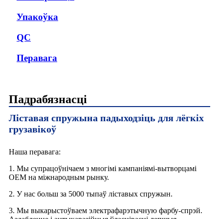
Упакоўка
QC
Перавага
Падрабязнасці
Ліставая спружына падыходзіць для лёгкіх
грузавікоў
Наша перавага:
1. Мы супрацоўнічаем з многімі кампаніямі-вытворцамі
OEM на міжнародным рынку.
2. У нас больш за 5000 тыпаў ліставых спружын.
3. Мы выкарыстоўваем электрафарэтычную фарбу-спрэй.