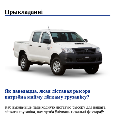
Прыкладанні
Як даведацца, якая ліставая рысора
патрэбна майму лёгкаму грузавіку?
Каб вызначыць падыходную ліставую рысору для вашага
лёгкага грузавіка, вам трэба ўлічваць некалькі фактараў: