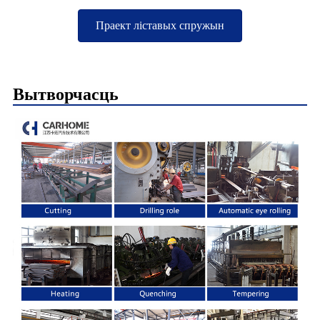
Праект ліставых спружын
Вытворчасць