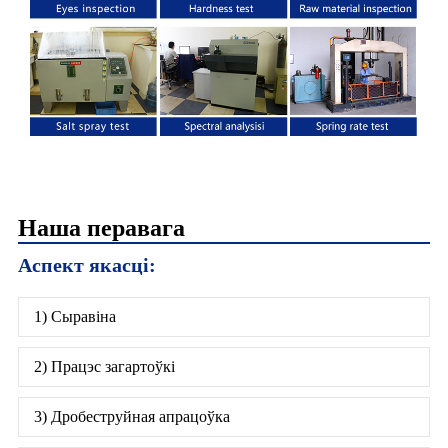
Наша перавага
Аспект якасці:
1) Сыравіна
2) Працэс загартоўкі
3) Дробеструйная апрацоўка