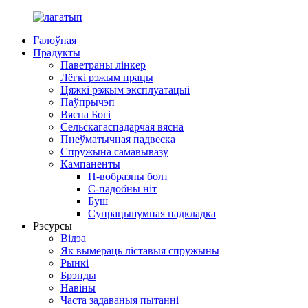
Галоўная
Прадукты
Паветраны лінкер
Лёгкі рэжым працы
Цяжкі рэжым эксплуатацыі
Паўпрычэп
Вясна Богі
Сельскагаспадарчая вясна
Пнеўматычная падвеска
Спружына самавывазу
Кампаненты
П-вобразны болт
С-падобны ніт
Буш
Супрацьшумная падкладка
Рэсурсы
Відэа
Як вымераць ліставыя спружыны
Рынкі
Брэнды
Навіны
Часта задаваныя пытанні