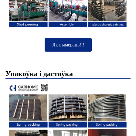
Як вымераць!!!
Упакоўка і дастаўка