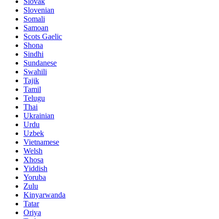
Slovak
Slovenian
Somali
Samoan
Scots Gaelic
Shona
Sindhi
Sundanese
Swahili
Tajik
Tamil
Telugu
Thai
Ukrainian
Urdu
Uzbek
Vietnamese
Welsh
Xhosa
Yiddish
Yoruba
Zulu
Kinyarwanda
Tatar
Oriya