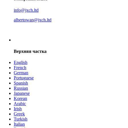
info@jxch.ltd
albertowan@jxch.ltd
Верхняя частка
English
French
German
Portuguese
Spanish
Russian
Japanese
Korean
Arabic
Irish
Greek
Turkish
Italian