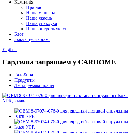
Кампанія
Пра нас
Наша машына
Наша якасць
Наша ўпакоўка
Наш кантроль якасці
Блог
Звяжыцеся з намі
English
Сардэчна запрашаем у CARHOME
Галоўная
Прадукты
Лёгкі рэжым працы