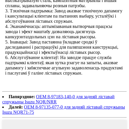
высокатрывалую сталь, кампазітныя матэрыялы і іншыя
сплавы, задавальняючы розныя патрэбы.
3. Тэхнічная падтрымка: Завод аказвае тэхнічную дапамогу
і кансультацыі кліентам па пытаннях выбару, усталёўкі і
абслугоўвання ліставых спружын.
4. Эканамічнасць: аптымізаваныя вытворчыя працэсы
завода і эфект маштабу дазваляюць дасягнуць
канкурэнтаздольных цэн на ліставыя рысоры.
5. Інавацыі: Завод пастаянна ўкладвае сродкі ў
даследаванні і распрацоўкі для паляпшэння канструкцыі,
прадукцыйнасці і эфектыўнасці ліставых рысор.
6. Абслугоўванне кліентаў: На заводзе працуе служба
падтрымкі кліентаў, якая хутка рэагуе на запыты, аказвае
дапамогу і забяспечвае агульную задаволенасць прадуктамі
і паслугамі ў галіне ліставых спружын.
Папярэдняе:
OEM 8-97183-140-0 для задняй ліставай
спружыны Isuzu NQR/NRR
Далей:
OEM 8-97135-077-0 для задняй ліставай спружыны
Isuzu NQR71-75