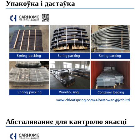
Упакоўка і дастаўка
Абсталяванне для кантролю якасці