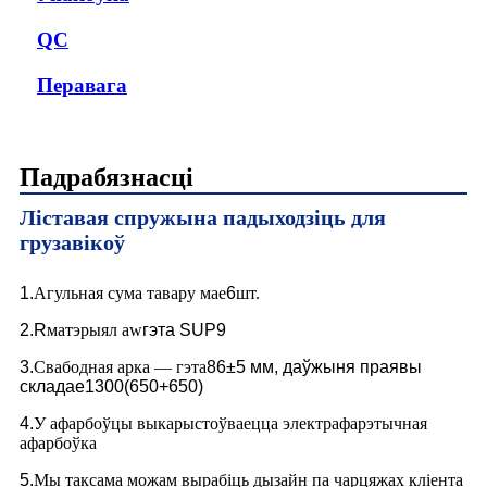
QC
Перавага
Падрабязнасці
Ліставая спружына падыходзіць для
грузавікоў
1.
Агульная сума тавару мае
6
шт.
2.R
матэрыял aw
гэта SUP9
3.
Свабодная арка — гэта
86
±5 мм, даўжыня праявы
складае
1300(650+650)
4.
У афарбоўцы выкарыстоўваецца электрафарэтычная
афарбоўка
5.
Мы таксама можам вырабіць дызайн па чарцяжах кліента