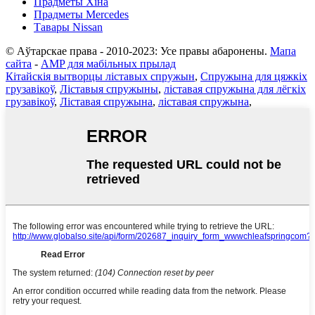
Прадметы Хіна
Прадметы Mercedes
Тавары Nissan
© Аўтарскае права - 2010-2023: Усе правы абаронены.
Мапа
сайта
-
AMP для мабільных прылад
Кітайскія вытворцы ліставых спружын
,
Спружына для цяжкіх
грузавікоў
,
Ліставыя спружыны
,
ліставая спружына для лёгкіх
грузавікоў
,
Ліставая спружына
,
ліставая спружына
,