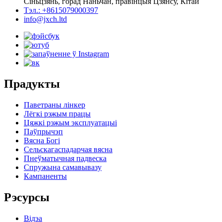
Сіньцзянь, горад Наньчан, правінцыя Цзянсу, Кітай
Тэл.: +8615079000397
info@jxch.ltd
Прадукты
Паветраны лінкер
Лёгкі рэжым працы
Цяжкі рэжым эксплуатацыі
Паўпрычэп
Вясна Богі
Сельскагаспадарчая вясна
Пнеўматычная падвеска
Спружына самавывазу
Кампаненты
Рэсурсы
Відэа