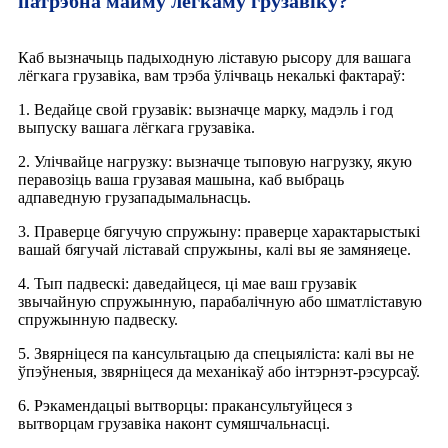
патрэбна майму лёгкаму грузавіку?
Каб вызначыць падыходную ліставую рысору для вашага
лёгкага грузавіка, вам трэба ўлічваць некалькі фактараў:
1. Ведайце свой грузавік: вызначце марку, мадэль і год
выпуску вашага лёгкага грузавіка.
2. Улічвайце нагрузку: вызначце тыповую нагрузку, якую
перавозіць ваша грузавая машына, каб выбраць
адпаведную грузападымальнасць.
3. Праверце бягучую спружыну: праверце характарыстыкі
вашай бягучай ліставай спружыны, калі вы яе замяняеце.
4. Тып падвескі: даведайцеся, ці мае ваш грузавік
звычайную спружынную, парабалічную або шматліставую
спружынную падвеску.
5. Звярніцеся па кансультацыю да спецыяліста: калі вы не
ўпэўненыя, звярніцеся да механікаў або інтэрнэт-рэсурсаў.
6. Рэкамендацыі вытворцы: пракансультуйцеся з
вытворцам грузавіка наконт сумяшчальнасці.