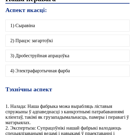
Аспект якасці:
1) Сыравіна
2) Працэс загартоўкі
3) Дробеструйная апрацоўка
4) Электрафарэтычная фарба
Тэхнічны аспект
1. Налада: Наша фабрыка можа вырабляць ліставыя
спружыны ў адпаведнасці з канкрэтнымі патрабаваннямі
кліентаў, такімі як грузападымальнасць, памеры і перавагі ў
матэрыялах.
2. Экспертыза: Супрацоўнікі нашай фабрыкі валодаюць
спецыялізаванымі ведамі і навыкамі ў праектаванні і