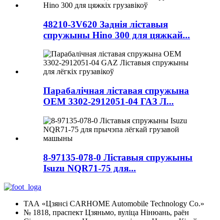
48210-3V620 Заднія ліставыя
спружыны Hino 300 для цяжкай...
Парабалічная ліставая спружына
OEM 3302-2912051-04 ГАЗ Л...
8-97135-078-0 Ліставыя спружыны
Isuzu NQR71-75 для...
ТАА «Цзянсі CARHOME Automobile Technology Co.»
№ 1818, праспект Цзяньмо, вуліца Нінюань, раён