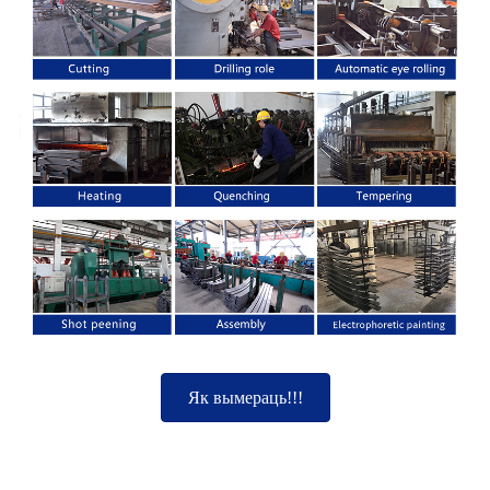
Як вымераць!!!