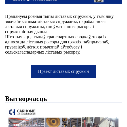
Прапануем розныя тыпы ліставых спружын, у тым ліку
звычайныя шматліставыя спружыны, парабалічныя
ліставыя спружыны, пнеўматычныя рысоры і
спружыністыя дышла.
Што тычыцца тыпаў транспартных сродкаў, то да іх
адносяцца ліставыя рысоры для цяжкіх паўпрычэпаў,
грузавікоў, лёгкіх прычэпаў, аўтобусаў і
сельскагаспадарчых ліставых рысораў.
Праект ліставых спружын
Вытворчасць