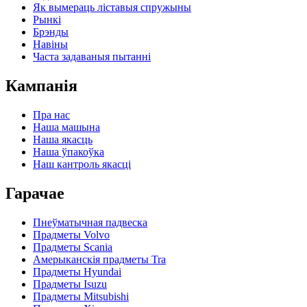
Як вымераць ліставыя спружыны
Рынкі
Брэнды
Навіны
Часта задаваныя пытанні
Кампанія
Пра нас
Наша машына
Наша якасць
Наша ўпакоўка
Наш кантроль якасці
Гарачае
Пнеўматычная падвеска
Прадметы Volvo
Прадметы Scania
Амерыканскія прадметы Tra
Прадметы Hyundai
Прадметы Isuzu
Прадметы Mitsubishi