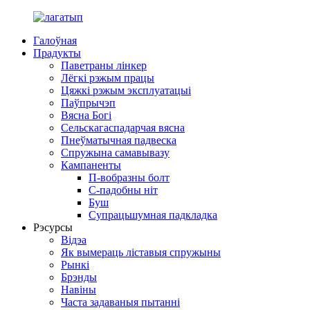
Галоўная
Прадукты
Паветраны лінкер
Лёгкі рэжым працы
Цяжкі рэжым эксплуатацыі
Паўпрычэп
Вясна Богі
Сельскагаспадарчая вясна
Пнеўматычная падвеска
Спружына самавывазу
Кампаненты
П-вобразны болт
С-падобны ніт
Буш
Супрацьшумная падкладка
Рэсурсы
Відэа
Як вымераць ліставыя спружыны
Рынкі
Брэнды
Навіны
Часта задаваныя пытанні