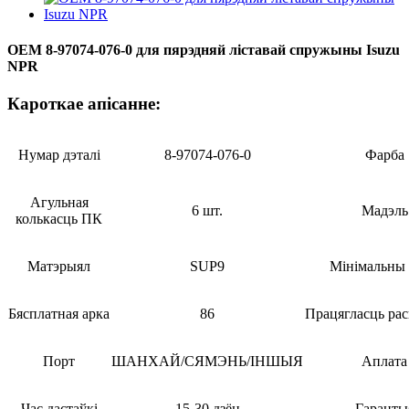
OEM 8-97074-076-0 для пярэдняй ліставай спружыны Isuzu
NPR
Кароткае апісанне:
Нумар дэталі
8-97074-076-0
Фарба
Агульная
6 шт.
Мадэль
колькасць ПК
Матэрыял
SUP9
Мінімальны 
Бясплатная арка
86
Працягласць рас
Порт
ШАНХАЙ/СЯМЭНЬ/ІНШЫЯ
Аплата
Час дастаўкі
15-30 дзён
Гаранты