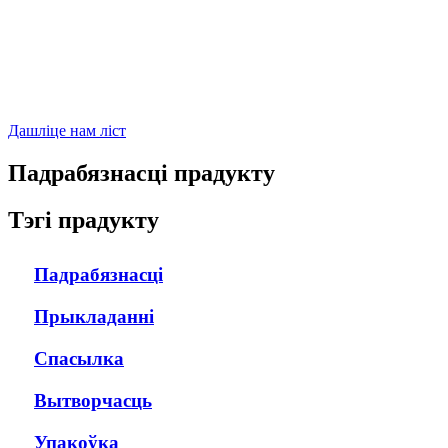
Дашліце нам ліст
Падрабязнасці прадукту
Тэгі прадукту
Падрабязнасці
Прыкладанні
Спасылка
Вытворчасць
Упакоўка