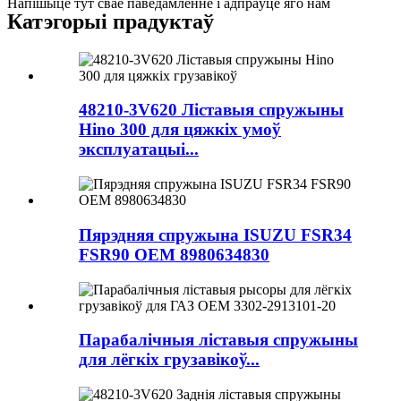
Напішыце тут сваё паведамленне і адпраўце яго нам
Катэгорыі прадуктаў
48210-3V620 Ліставыя спружыны
Hino 300 для цяжкіх умоў
эксплуатацыі...
Пярэдняя спружына ISUZU FSR34
FSR90 OEM 8980634830
Парабалічныя ліставыя спружыны
для лёгкіх грузавікоў...