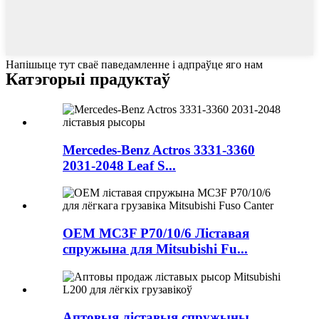
Напішыце тут сваё паведамленне і адпраўце яго нам
Катэгорыі прадуктаў
Mercedes-Benz Actros 3331-3360
2031-2048 Leaf S...
OEM MC3F P70/10/6 Ліставая
спружына для Mitsubishi Fu...
Аптовыя ліставыя спружыны