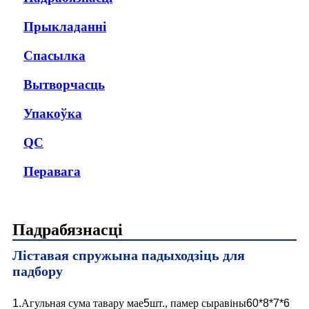
Прыкладанні
Спасылка
Вытворчасць
Упакоўка
QC
Перавага
Падрабязнасці
Ліставая спружына падыходзіць для
падбору
1.
Агульная сума тавару мае
5
шт., памер сыравіны
60*8*7*6