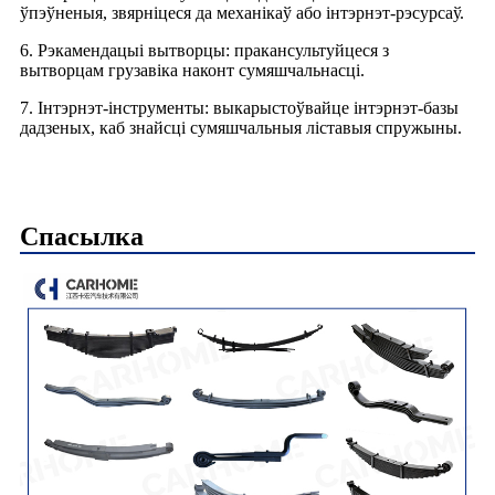
ўпэўненыя, звярніцеся да механікаў або інтэрнэт-рэсурсаў.
6. Рэкамендацыі вытворцы: пракансультуйцеся з
вытворцам грузавіка наконт сумяшчальнасці.
7. Інтэрнэт-інструменты: выкарыстоўвайце інтэрнэт-базы
дадзеных, каб знайсці сумяшчальныя ліставыя спружыны.
Спасылка