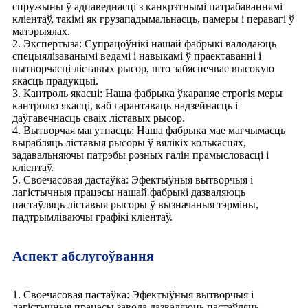
спружыны ў адпаведнасці з канкрэтнымі патрабаваннямі
кліентаў, такімі як грузападымальнасць, памеры і перавагі ў
матэрыялах.
2. Экспертыза: Супрацоўнікі нашай фабрыкі валодаюць
спецыялізаванымі ведамі і навыкамі ў праектаванні і
вытворчасці ліставых рысор, што забяспечвае высокую
якасць прадукцыі.
3. Кантроль якасці: Наша фабрыка ўкараняе строгія меры
кантролю якасці, каб гарантаваць надзейнасць і
даўгавечнасць сваіх ліставых рысор.
4. Вытворчая магутнасць: Наша фабрыка мае магчымасць
вырабляць ліставыя рысоры ў вялікіх колькасцях,
задавальняючы патрэбы розных галін прамысловасці і
кліентаў.
5. Своечасовая дастаўка: Эфектыўныя вытворчыя і
лагістычныя працэсы нашай фабрыкі дазваляюць
пастаўляць ліставыя рысоры ў вызначаныя тэрміны,
падтрымліваючы графікі кліентаў.
Аспект абслугоўвання
1. Своечасовая пастаўка: Эфектыўныя вытворчыя і
лагістычныя працэсы завода дазваляюць пастаўляць