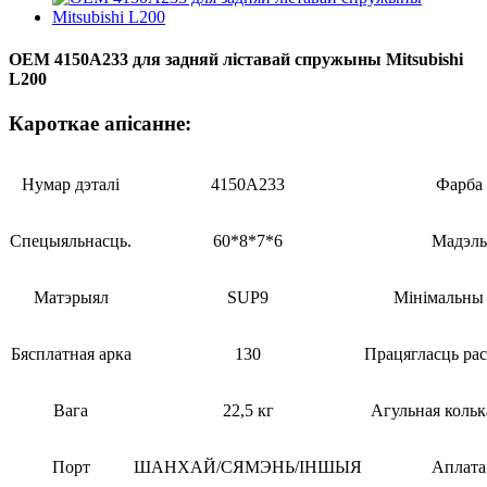
OEM 4150A233 для задняй ліставай спружыны Mitsubishi
L200
Кароткае апісанне:
Нумар дэталі
4150A233
Фарба
Спецыяльнасць.
60*8*7*6
Мадэль
Матэрыял
SUP9
Мінімальны 
Бясплатная арка
130
Працягласць ра
Вага
22,5 кг
Агульная коль
Порт
ШАНХАЙ/СЯМЭНЬ/ІНШЫЯ
Аплата