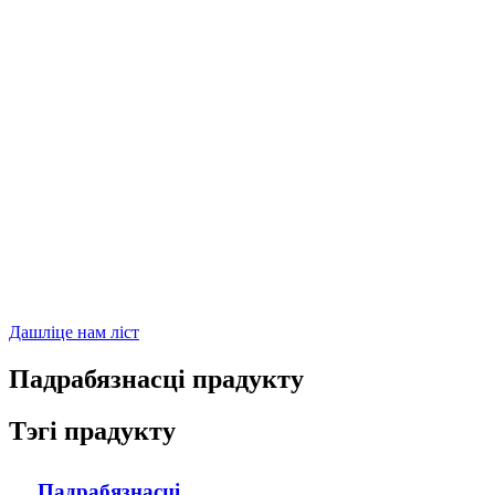
Дашліце нам ліст
Падрабязнасці прадукту
Тэгі прадукту
Падрабязнасці