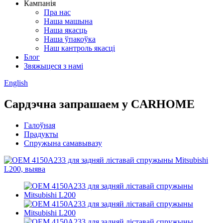
Кампанія
Пра нас
Наша машына
Наша якасць
Наша ўпакоўка
Наш кантроль якасці
Блог
Звяжыцеся з намі
English
Сардэчна запрашаем у CARHOME
Галоўная
Прадукты
Спружына самавывазу