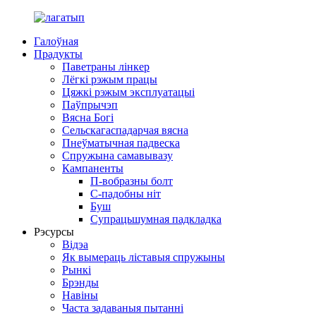
Галоўная
Прадукты
Паветраны лінкер
Лёгкі рэжым працы
Цяжкі рэжым эксплуатацыі
Паўпрычэп
Вясна Богі
Сельскагаспадарчая вясна
Пнеўматычная падвеска
Спружына самавывазу
Кампаненты
П-вобразны болт
С-падобны ніт
Буш
Супрацьшумная падкладка
Рэсурсы
Відэа
Як вымераць ліставыя спружыны
Рынкі
Брэнды
Навіны
Часта задаваныя пытанні