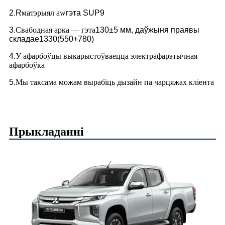
2.R
матэрыял aw
гэта SUP9
3.
Свабодная арка — гэта
130
±5 мм, даўжыня праявы
складае
1330(550+780)
4.
У афарбоўцы выкарыстоўваецца электрафарэтычная
афарбоўка
5.
Мы таксама можам вырабіць дызайн па чарцяжах кліента
Прыкладанні