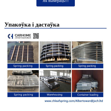
Як вымераць!!!
Упакоўка і дастаўка