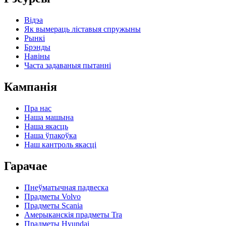
Відэа
Як вымераць ліставыя спружыны
Рынкі
Брэнды
Навіны
Часта задаваныя пытанні
Кампанія
Пра нас
Наша машына
Наша якасць
Наша ўпакоўка
Наш кантроль якасці
Гарачае
Пнеўматычная падвеска
Прадметы Volvo
Прадметы Scania
Амерыканскія прадметы Tra
Прадметы Hyundai