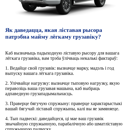
Як даведацца, якая ліставая рысора
патрэбна майму лёгкаму грузавіку?
Каб вызначыць падыходную ліставую рысору для вашага
лёгкага грузавіка, вам трэба ўлічваць некалькі фактараў:
1. Ведайце свой грузавік: вызначце марку, мадэль і год
выпуску вашага лёгкага грузавіка.
2. Улічвайце нагрузку: вызначце тыповую нагрузку, якую
перавозіць ваша грузавая машына, каб выбраць
адпаведную грузападымальнасць.
3. Праверце бягучую спружыну: праверце характарыстыкі
вашай бягучай ліставай спружыны, калі вы яе замяняеце.
4. Тып падвескі: даведайцеся, ці мае ваш грузавік
звычайную спружынную, парабалічную або шматліставую
спружынную падвеску.