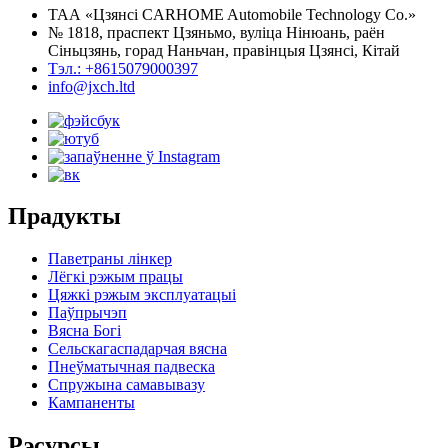
ТАА «Цзянсі CARHOME Automobile Technology Co.»
№ 1818, праспект Цзяньмо, вуліца Нінюань, раён
Сіньцзянь, горад Наньчан, правінцыя Цзянсі, Кітай
Тэл.: +8615079000397
info@jxch.ltd
Прадукты
Паветраны лінкер
Лёгкі рэжым працы
Цяжкі рэжым эксплуатацыі
Паўпрычэп
Вясна Богі
Сельскагаспадарчая вясна
Пнеўматычная падвеска
Спружына самавывазу
Кампаненты
Рэсурсы