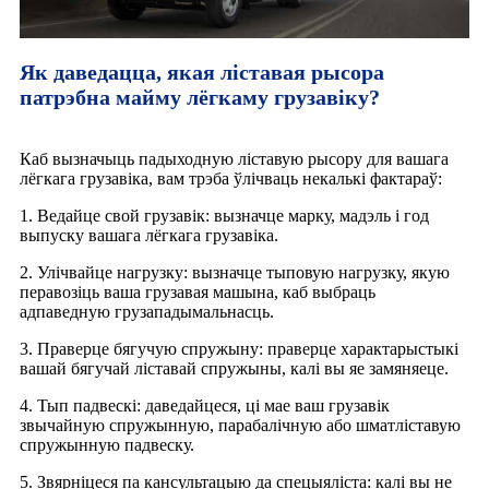
Як даведацца, якая ліставая рысора
патрэбна майму лёгкаму грузавіку?
Каб вызначыць падыходную ліставую рысору для вашага
лёгкага грузавіка, вам трэба ўлічваць некалькі фактараў:
1. Ведайце свой грузавік: вызначце марку, мадэль і год
выпуску вашага лёгкага грузавіка.
2. Улічвайце нагрузку: вызначце тыповую нагрузку, якую
перавозіць ваша грузавая машына, каб выбраць
адпаведную грузападымальнасць.
3. Праверце бягучую спружыну: праверце характарыстыкі
вашай бягучай ліставай спружыны, калі вы яе замяняеце.
4. Тып падвескі: даведайцеся, ці мае ваш грузавік
звычайную спружынную, парабалічную або шматліставую
спружынную падвеску.
5. Звярніцеся па кансультацыю да спецыяліста: калі вы не