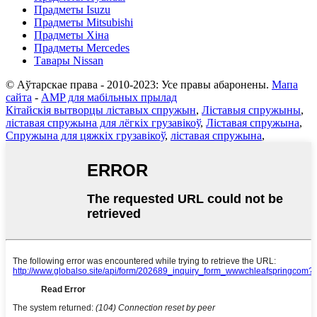
Прадметы Isuzu
Прадметы Mitsubishi
Прадметы Хіна
Прадметы Mercedes
Тавары Nissan
© Аўтарскае права - 2010-2023: Усе правы абаронены.
Мапа
сайта
-
AMP для мабільных прылад
Кітайскія вытворцы ліставых спружын
,
Ліставыя спружыны
,
ліставая спружына для лёгкіх грузавікоў
,
Ліставая спружына
,
Спружына для цяжкіх грузавікоў
,
ліставая спружына
,