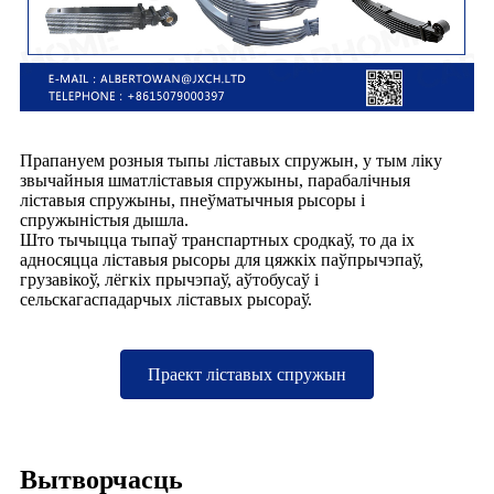
Прапануем розныя тыпы ліставых спружын, у тым ліку
звычайныя шматліставыя спружыны, парабалічныя
ліставыя спружыны, пнеўматычныя рысоры і
спружыністыя дышла.
Што тычыцца тыпаў транспартных сродкаў, то да іх
адносяцца ліставыя рысоры для цяжкіх паўпрычэпаў,
грузавікоў, лёгкіх прычэпаў, аўтобусаў і
сельскагаспадарчых ліставых рысораў.
Праект ліставых спружын
Вытворчасць