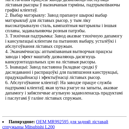
ліставыя рысоры ў вызначаныя тэрміны, падтрымліваючы
графікі кліентаў.
2. Выбар матэрыялу: Завод прапануе шырокі выбар
матэрыялаў для ліставых рысор, у тым ліку
высокатрывалую сталь, кампазітныя матэрыялы і іншыя
сплавы, задавальняючы розныя патрэбы.
3. Тэхнічная падтрымка: Завод аказвае тэхнічную дапамогу
і кансультацыі кліентам па пытаннях выбару, усталёўкі і
абслугоўвання ліставых спружын.
4. Эканамічнасць: аптымізаваныя вытворчыя працэсы
завода і эфект маштабу дазваляюць дасягнуць
канкурэнтаздольных цэн на ліставыя рысоры.
5. Інавацыі: Завод пастаянна ўкладвае сродкі ў
даследаванні і распрацоўкі для паляпшэння канструкцыі,
прадукцыйнасці і эфектыўнасці ліставых рысор.
6. Абслугоўванне кліентаў: На заводзе працуе служба
падтрымкі кліентаў, якая хутка рэагуе на запыты, аказвае
дапамогу і забяспечвае агульную задаволенасць прадуктамі
і паслугамі ў галіне ліставых спружын.
Папярэдняе:
OEM MR992595 для задняй ліставай
спружыны Mitsubishi L200