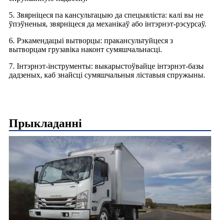
5. Звярніцеся па кансультацыю да спецыяліста: калі вы не
ўпэўненыя, звярніцеся да механікаў або інтэрнэт-рэсурсаў.
6. Рэкамендацыі вытворцы: пракансультуйцеся з
вытворцам грузавіка наконт сумяшчальнасці.
7. Інтэрнэт-інструменты: выкарыстоўвайце інтэрнэт-базы
дадзеных, каб знайсці сумяшчальныя ліставыя спружыны.
Прыкладанні