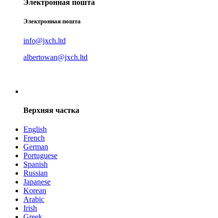
Электронная пошта
Электронная пошта
info@jxch.ltd
albertowan@jxch.ltd
Верхняя частка
English
French
German
Portuguese
Spanish
Russian
Japanese
Korean
Arabic
Irish
Greek