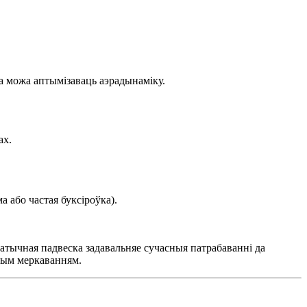
а можа аптымізаваць аэрадынаміку.
ах.
 або частая буксіроўка).
тычная падвеска задавальняе сучасныя патрабаванні да
авым меркаванням.