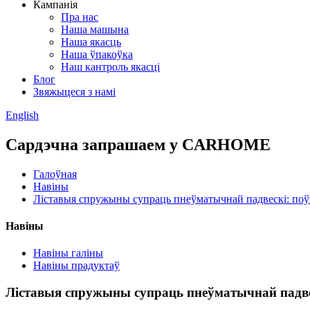
Кампанія
Пра нас
Наша машына
Наша якасць
Наша ўпакоўка
Наш кантроль якасці
Блог
Звяжыцеся з намі
English
Сардэчна запрашаем у CARHOME
Галоўная
Навіны
Ліставыя спружыны супраць пнеўматычнай падвескі: поў
Навіны
Навіны галіны
Навіны прадуктаў
Ліставыя спружыны супраць пнеўматычнай падве