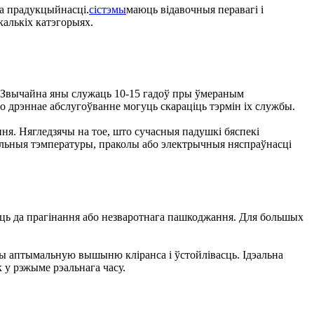
да прадукцыйнасці.
сістэмы
маюць відавочныя перавагі і
калькіх катэгорыях.
к. Звычайна яны служаць 10-15 гадоў пры ўмераным
або дрэннае абслугоўванне могуць скараціць тэрмін іх службы.
ня. Нягледзячы на тое, што сучасныя падушкі бяспекі
альныя тэмпературы, праколы або электрычныя няспраўнасці
іць да прагінання або незваротнага пашкоджання. Для большых
ючы аптымальную вышыню кліранса і ўстойлівасць. Ідэальна
 у рэжыме рэальнага часу.