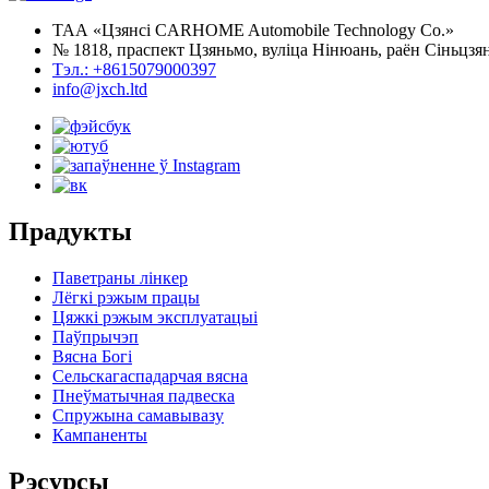
ТАА «Цзянсі CARHOME Automobile Technology Co.»
№ 1818, праспект Цзяньмо, вуліца Нінюань, раён Сіньцзян
Тэл.: +8615079000397
info@jxch.ltd
Прадукты
Паветраны лінкер
Лёгкі рэжым працы
Цяжкі рэжым эксплуатацыі
Паўпрычэп
Вясна Богі
Сельскагаспадарчая вясна
Пнеўматычная падвеска
Спружына самавывазу
Кампаненты
Рэсурсы