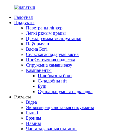
Галоўная
Прадукты
Паветраны лінкер
Лёгкі рэжым працы
Цяжкі рэжым эксплуатацыі
Паўпрычэп
Вясна Богі
Сельскагаспадарчая вясна
Пнеўматычная падвеска
Спружына самавывазу
Кампаненты
П-вобразны болт
С-падобны ніт
Буш
Супрацьшумная падкладка
Рэсурсы
Відэа
Як вымераць ліставыя спружыны
Рынкі
Брэнды
Навіны
Часта задаваныя пытанні