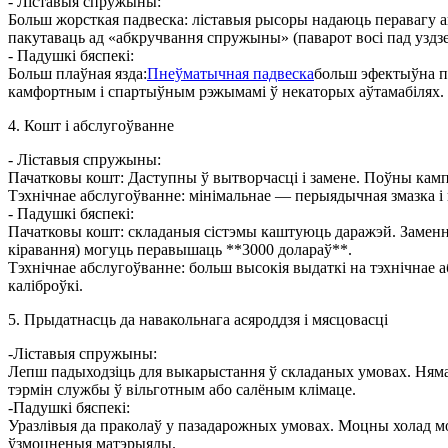
- Ліставыя спружыны:
Больш жорсткая падвеска: ліставыя рысоры надаюць перавагу ап
пакутаваць ад «абкручвання спружыны» (паварот восі пад уздз
- Падушкі бяспекі:
Больш плаўная язда:
Пнеўматычная падвеска
больш эфектыўна па
камфортным і спартыўным рэжымамі ў некаторых аўтамабілях.
4. Кошт і абслугоўванне
- Ліставыя спружыны:
Пачатковы кошт: Даступны ў вытворчасці і замене. Поўны камп
Тэхнічнае абслугоўванне: мінімальнае — перыядычная змазка і 
- Падушкі бяспекі:
Пачатковы кошт: складаныя сістэмы каштуюць даражэй. Заменныя
кіравання) могуць перавышаць **3000 долараў**.
Тэхнічнае абслугоўванне: больш высокія выдаткі на тэхнічнае 
каліброўкі.
5. Прыдатнасць да навакольнага асяроддзя і мясцовасці
-Ліставыя спружыны:
Лепш падыходзіць для выкарыстання ў складаных умовах. Няма 
тэрмін службы ў вільготным або салёным клімаце.
-Падушкі бяспекі:
Уразлівыя да праколаў у пазадарожных умовах. Моцны холад мо
ўзмоцненыя матэрыялы.