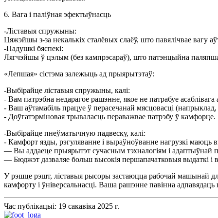
6. Вага і паліўная эфектыўнасць
-Ліставыя спружыны:
Цяжэйшы з-за некалькіх сталёвых слаёў, што павялічвае вагу аўт
-Падушкі бяспекі:
Лягчэйшы ў цэлым (без кампрэсараў), што патэнцыйна паляпша
«Лепшая» сістэма залежыць ад прыярытэтаў:
-Выбірайце ліставыя спружыны, калі:
- Вам патрэбна недарагое рашэнне, якое не патрабуе асаблівага
- Ваш аўтамабіль працуе ў перасечанай мясцовасці (напрыклад, 
- Доўгатэрміновая трываласць пераважвае патрэбу ў камфорце.
-Выбірайце пнеўматычную падвеску, калі:
- Камфорт язды, рэгуляванне і выраўноўванне нагрузкі маюць в
— Вы аддаеце прыярытэт сучасным тэхналогіям і адаптыўнай 
— Бюджэт дазваляе больш высокія першапачатковыя выдаткі і в
У рэшце рэшт, ліставыя рысоры застаюцца рабочай машынай для
камфорту і ўніверсальнасці. Ваша рашэнне павінна адпавядаць
Час публікацыі: 19 сакавіка 2025 г.