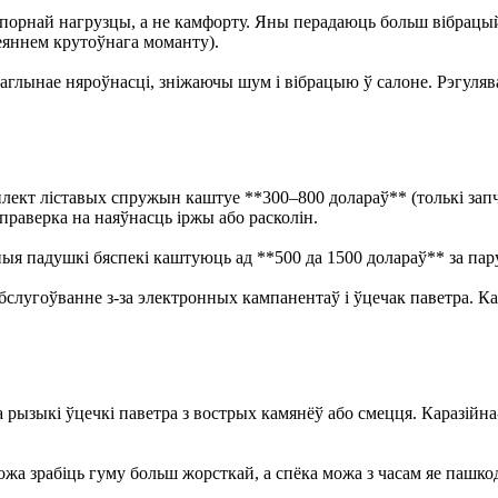
орнай нагрузцы, а не камфорту. Яны перадаюць больш вібрацый д
еяннем крутоўнага моманту).
глынае няроўнасці, зніжаючы шум і вібрацыю ў салоне. Рэгуляв
лект ліставых спружын каштуе **300–800 долараў** (толькі запч
праверка на наяўнасць іржы або расколін.
 падушкі бяспекі каштуюць ад **500 да 1500 долараў** за пару, 
абслугоўванне з-за электронных кампанентаў і ўцечак паветра. К
рызыкі ўцечкі паветра з вострых камянёў або смецця. Каразійн
жа зрабіць гуму больш жорсткай, а спёка можа з часам яе пашко