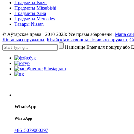
Прадметы Isuzu
Прадметы Mitsubishi
Прадметы Хіна
Прадметы Mercedes
Тавары Nissan
© Аўтарскае права - 2010-2023: Усе правы абаронены.
Мапа сай
Ліставыя спружыны
,
Кітайскія вытворцы ліставых спружын
,
Сп
Націсніце Enter для пошуку або 
WhatsApp
WhatsApp
+8615079000397