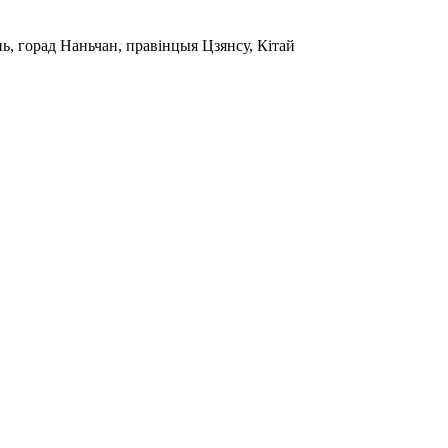
ь, горад Наньчан, правінцыя Цзянсу, Кітай