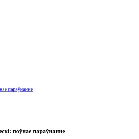
нае параўнанне
скі: поўнае параўнанне