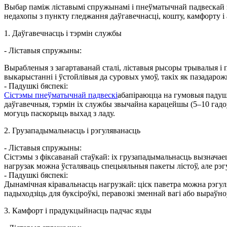
Выбар паміж ліставымі спружынамі і пнеўматычнай падвескай 
недахопы з пункту гледжання даўгавечнасці, кошту, камфорту і
1. Даўгавечнасць і тэрмін службы
- Ліставыя спружыны:
Вырабленыя з загартаванай сталі, ліставыя рысоры трывалыя і
выкарыстанні і ўстойлівыя да суровых умоў, такіх як пазадарож
- Падушкі бяспекі:
Сістэмы пнеўматычнай падвескі
абапіраюцца на гумовыя падушк
даўгавечныя, тэрмін іх службы звычайна карацейшы (5–10 гадо
могуць паскорыць выхад з ладу.
2. Грузападымальнасць і рэгуляванасць
- Ліставыя спружыны:
Сістэмы з фіксаванай стаўкай: іх грузападымальнасць вызнач
нагрузак можна ўсталяваць спецыяльныя пакеты лістоў, але рэг
- Падушкі бяспекі:
Дынамічная кіравальнасць нагрузкай: ціск паветра можна рэгу
падыходзіць для буксіроўкі, перавозкі зменнай вагі або выраўн
3. Камфорт і прадукцыйнасць падчас язды