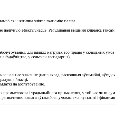
амабіля і нязначна зніжае эканомію паліва.
е паліўную эфектыўнасць. Рэгуляваная вышыня кліранса таксам
 абслугоўвання, для вялікіх нагрузак або працы ў складаных умов
на будаўніцтве, у сельскай гаспадарцы).
ырашальнае значэнне (напрыклад, раскошныя аўтамабілі, аўтадома
прадукцыйнасці.
ыдаткі на абслугоўванне.
 прамысловага і традыцыйнага прымянення, у той час як пнеўма
 прызначэнню вашага аўтамабіля, умовам эксплуатацыі і фінанс