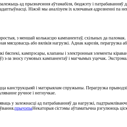
залежыць ад прызначэння аўтамабіля, бюджэту і патрабаванняў 
 адаптыўнасці. Ніжэй мы аналізуем іх ключавыя адрозненні па не
 простыя, з меншай колькасцю кампанентаў, схільных да палома
ная мясцовасць або вялікія нагрузкі. Аднак карозія, перагрузка 
і бяспекі, кампрэсары, клапаны і электронныя элементы кіраван
ў) з-за зносу гумовых кампанентаў і магчымых уцечак. Экстрэм
аецца канструкцыяй і матэрыялам спружыны. Перагрузка прыводз
уляванне ручное і негнучкае.
ляваць у залежнасці ад патрабаванняў да нагрузкі, падтрымліва
оўвання.
прычэпы
Некаторыя сістэмы аўтаматычна рэгулююць ціск