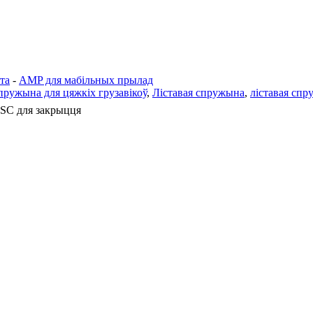
та
-
AMP для мабільных прылад
ружына для цяжкіх грузавікоў
,
Ліставая спружына
,
ліставая спр
ESC для закрыцця