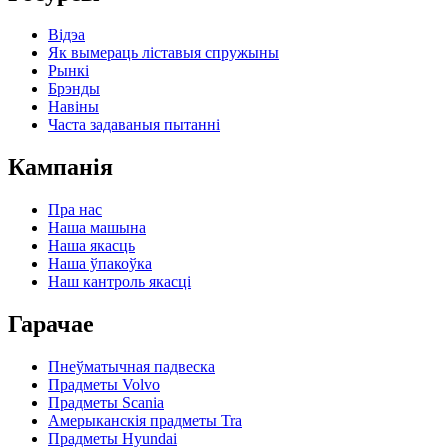
Відэа
Як вымераць ліставыя спружыны
Рынкі
Брэнды
Навіны
Часта задаваныя пытанні
Кампанія
Пра нас
Наша машына
Наша якасць
Наша ўпакоўка
Наш кантроль якасці
Гарачае
Пнеўматычная падвеска
Прадметы Volvo
Прадметы Scania
Амерыканскія прадметы Tra
Прадметы Hyundai