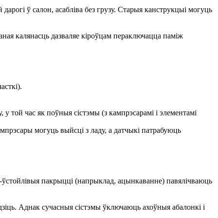
арогі ў салон, асабліва без грузу. Старыя канструкцыі могуць
аная калянасць дазваляе кіроўцам пераключацца паміж
асткі).
у той час як поўныя сістэмы (з кампрэсарамі і элементамі
ампрэсары могуць выйсці з ладу, а датчыкі патрабуюць
а-ўстойлівыя пакрыцці (напрыклад, ацынкаванне) павялічваюць
дзіць. Аднак сучасныя сістэмы ўключаюць ахоўныя абалонкі і